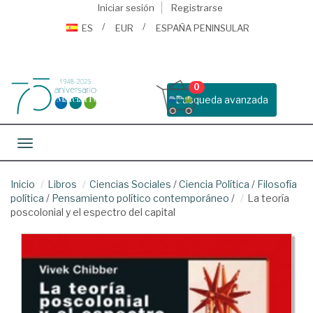
Iniciar sesión
Registrarse
ES
EUR
ESPAÑA PENINSULAR
0
Busqueda avanzada
Toggle navigation
Inicio
Libros
Ciencias Sociales
/
Ciencia Política
/
Filosofía
política
/
Pensamiento político contemporáneo
/
La teoría
poscolonial y el espectro del capital