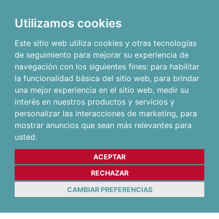
Utilizamos cookies
Este sitio web utiliza cookies y otras tecnologías
de seguimiento para mejorar su experiencia de
navegación con los siguientes fines:
para habilitar
la funcionalidad básica del sitio web
,
para brindar
una mejor experiencia en el sitio web
,
medir su
interés en nuestros productos y servicios y
personalizar las interacciones de marketing
,
para
mostrar anuncios que sean más relevantes para
usted
.
ACEPTAR
RECHAZAR
CAMBIAR PREFERENCIAS