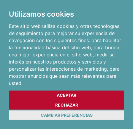
Utilizamos cookies
Este sitio web utiliza cookies y otras tecnologías
de seguimiento para mejorar su experiencia de
navegación con los siguientes fines:
para habilitar
la funcionalidad básica del sitio web
,
para brindar
una mejor experiencia en el sitio web
,
medir su
interés en nuestros productos y servicios y
personalizar las interacciones de marketing
,
para
mostrar anuncios que sean más relevantes para
usted
.
ACEPTAR
RECHAZAR
CAMBIAR PREFERENCIAS