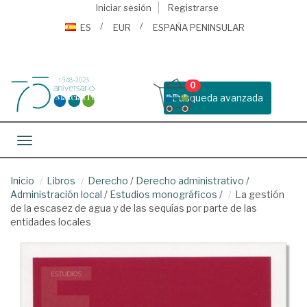
Iniciar sesión
Registrarse
ES
EUR
ESPAÑA PENINSULAR
0
Busqueda avanzada
Toggle navigation
Inicio
Libros
Derecho
/
Derecho administrativo
/
Administración local
/
Estudios monográficos
/
La gestión
de la escasez de agua y de las sequías por parte de las
entidades locales