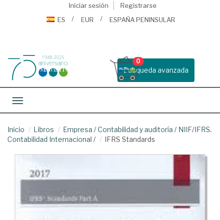
Iniciar sesión
Registrarse
ES
EUR
ESPAÑA PENINSULAR
0
Busqueda avanzada
Toggle navigation
Inicio
Libros
Empresa
/
Contabilidad y auditoría
/
NIIF/IFRS.
Contabilidad Internacional
/
IFRS Standards