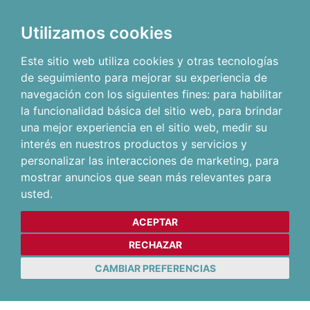
Utilizamos cookies
Este sitio web utiliza cookies y otras tecnologías
de seguimiento para mejorar su experiencia de
navegación con los siguientes fines:
para habilitar
la funcionalidad básica del sitio web
,
para brindar
una mejor experiencia en el sitio web
,
medir su
interés en nuestros productos y servicios y
personalizar las interacciones de marketing
,
para
mostrar anuncios que sean más relevantes para
usted
.
ACEPTAR
RECHAZAR
CAMBIAR PREFERENCIAS