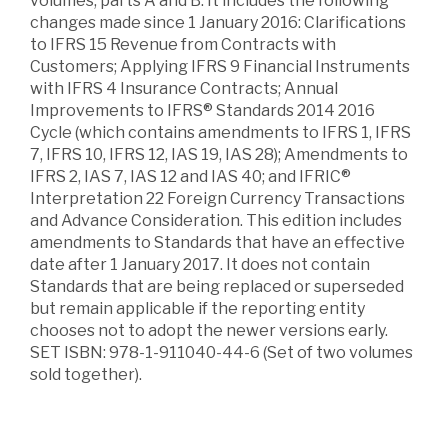
volumes, parts A and B. It includes the following
changes made since 1 January 2016: Clarifications
to IFRS 15 Revenue from Contracts with
Customers; Applying IFRS 9 Financial Instruments
with IFRS 4 Insurance Contracts; Annual
Improvements to IFRS® Standards 2014 2016
Cycle (which contains amendments to IFRS 1, IFRS
7, IFRS 10, IFRS 12, IAS 19, IAS 28); Amendments to
IFRS 2, IAS 7, IAS 12 and IAS 40; and IFRIC®
Interpretation 22 Foreign Currency Transactions
and Advance Consideration. This edition includes
amendments to Standards that have an effective
date after 1 January 2017. It does not contain
Standards that are being replaced or superseded
but remain applicable if the reporting entity
chooses not to adopt the newer versions early.
SET ISBN: 978-1-911040-44-6 (Set of two volumes
sold together).