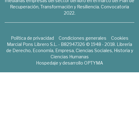
medianas empresas del sector del libro en el marco del Plan de
Recuperación, Transformación y Resiliencia. Convocatoria
2022.
Política de privacidad
Condiciones generales
Cookies
Marcial Pons Librero S.L. - B82947326 © 1948 - 2018. Librería
de Derecho, Economía, Empresa, Ciencias Sociales, Historia y
Ciencias Humanas
Hospedaje y desarrollo
OPTYMA