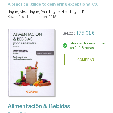
a practical guide to delivering exceptional CX
Hague, Nick
;
Hague, Paul
;
Hague, Nick
;
Hague, Paul
Kogan Page Ltd.. London, 2018
175,01 €
184,22 €
Stock en librería. Envío
en 24/48 horas
COMPRAR
Alimentación & Bebidas