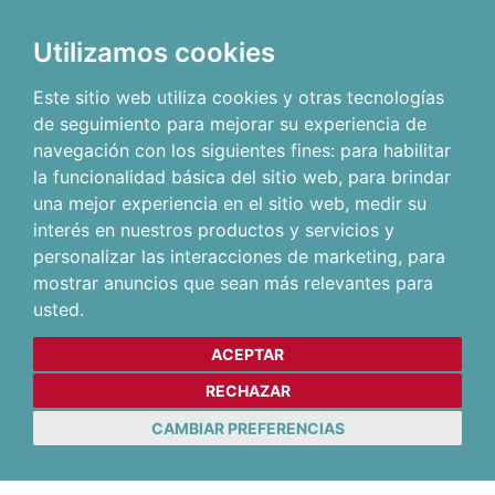
Utilizamos cookies
Este sitio web utiliza cookies y otras tecnologías
de seguimiento para mejorar su experiencia de
navegación con los siguientes fines:
para habilitar
la funcionalidad básica del sitio web
,
para brindar
una mejor experiencia en el sitio web
,
medir su
interés en nuestros productos y servicios y
personalizar las interacciones de marketing
,
para
mostrar anuncios que sean más relevantes para
usted
.
ACEPTAR
RECHAZAR
CAMBIAR PREFERENCIAS