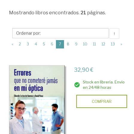
Marketing,
Mostrando
libros encontrados.
21
páginas.
publicidad
y
venta
↑
>
(current)
«
2
3
4
5
6
7
8
9
10
11
12
13
»
Marketing
>
32,90 €
Política
de
Stock en librería. Envío
en 24/48 horas
productos
y
COMPRAR
precios.
Distribución