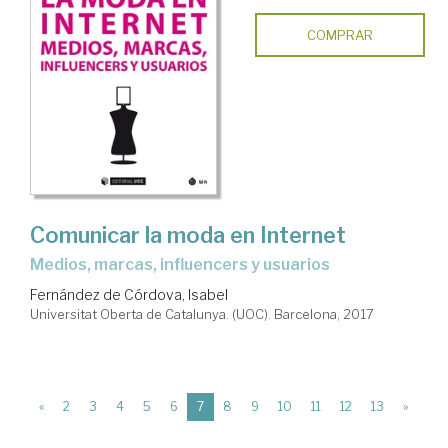
COMPRAR
Comunicar la moda en Internet
medios, marcas, influencers y usuarios
Fernández de Córdova, Isabel
Universitat Oberta de Catalunya. (UOC). Barcelona, 2017
(current)
«
2
3
4
5
6
7
8
9
10
11
12
13
»