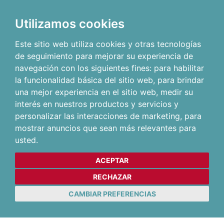
Utilizamos cookies
Este sitio web utiliza cookies y otras tecnologías
de seguimiento para mejorar su experiencia de
navegación con los siguientes fines:
para habilitar
la funcionalidad básica del sitio web
,
para brindar
una mejor experiencia en el sitio web
,
medir su
interés en nuestros productos y servicios y
personalizar las interacciones de marketing
,
para
mostrar anuncios que sean más relevantes para
usted
.
ACEPTAR
RECHAZAR
CAMBIAR PREFERENCIAS