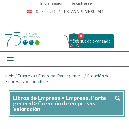
Iniciar sesión
Registrarse
ES
EUR
ESPAÑA PENINSULAR
0
Busqueda avanzada
Toggle navigation
Inicio
/
Empresa
/
Empresa. Parte general
/
Creación de
empresas. Valoración
/
Libros de Empresa > Empresa. Parte
Libros
general > Creación de empresas.
de
Valoración
Empresa
>