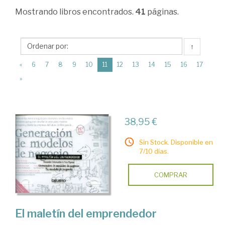
Empresa.
Mostrando
libros encontrados.
41
páginas.
Parte
general
↑
>
(current)
«
6
7
8
9
10
11
12
13
14
15
16
17
Creación
»
de
empresas.
Valoración
38,95 €
Sin Stock. Disponible en
7/10 días.
COMPRAR
El maletín del emprendedor