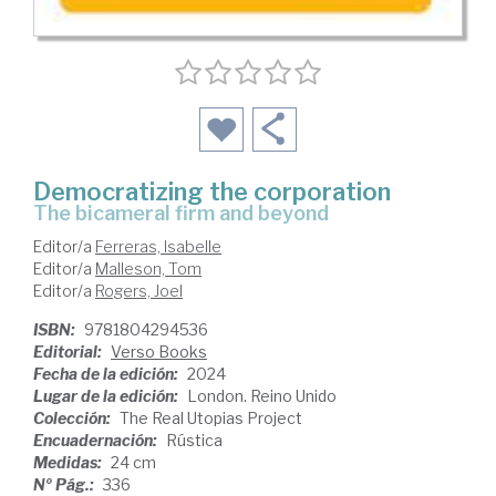
Democratizing the corporation
the bicameral firm and beyond
Editor/a
Ferreras, Isabelle
Editor/a
Malleson, Tom
Editor/a
Rogers, Joel
ISBN:
9781804294536
Editorial:
Verso Books
Fecha de la edición:
2024
Lugar de la edición:
London. Reino Unido
Colección:
The Real Utopias Project
Encuadernación:
Rústica
Medidas:
24 cm
Nº Pág.:
336