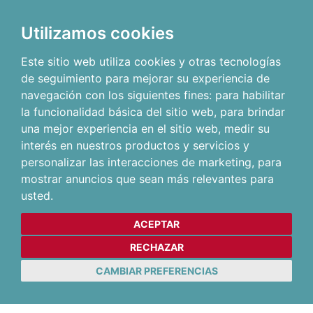
Utilizamos cookies
Este sitio web utiliza cookies y otras tecnologías
de seguimiento para mejorar su experiencia de
navegación con los siguientes fines:
para habilitar
la funcionalidad básica del sitio web
,
para brindar
una mejor experiencia en el sitio web
,
medir su
interés en nuestros productos y servicios y
personalizar las interacciones de marketing
,
para
mostrar anuncios que sean más relevantes para
usted
.
ACEPTAR
RECHAZAR
CAMBIAR PREFERENCIAS