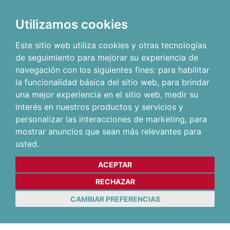
Utilizamos cookies
Este sitio web utiliza cookies y otras tecnologías
de seguimiento para mejorar su experiencia de
navegación con los siguientes fines:
para habilitar
la funcionalidad básica del sitio web
,
para brindar
una mejor experiencia en el sitio web
,
medir su
interés en nuestros productos y servicios y
personalizar las interacciones de marketing
,
para
mostrar anuncios que sean más relevantes para
usted
.
ACEPTAR
RECHAZAR
CAMBIAR PREFERENCIAS