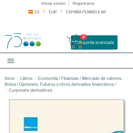
Iniciar sesión
Registrarse
ES
EUR
ESPAÑA PENINSULAR
0
Busqueda avanzada
Toggle navigation
Inicio
Libros
Economía
/
Finanzas
/
Mercado de valores.
Bolsa
/
Opciones, Futuros y otros derivados financieros
/
Corporate derivatives