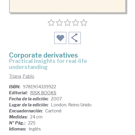
Corporate derivatives
practical insights for real-life
understanding
Triana, Pablo
ISBN:
9781904339922
Editorial:
RISK BOOKS
Fecha de la edición:
2007
Lugar de la edición:
London. Reino Unido
Encuadernación:
Cartoné
Medidas:
24 cm
Nº Pág.:
225
Idiomas:
Inglés