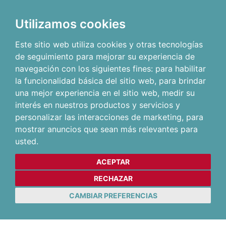
Utilizamos cookies
Este sitio web utiliza cookies y otras tecnologías
de seguimiento para mejorar su experiencia de
navegación con los siguientes fines:
para habilitar
la funcionalidad básica del sitio web
,
para brindar
una mejor experiencia en el sitio web
,
medir su
interés en nuestros productos y servicios y
personalizar las interacciones de marketing
,
para
mostrar anuncios que sean más relevantes para
usted
.
ACEPTAR
RECHAZAR
CAMBIAR PREFERENCIAS