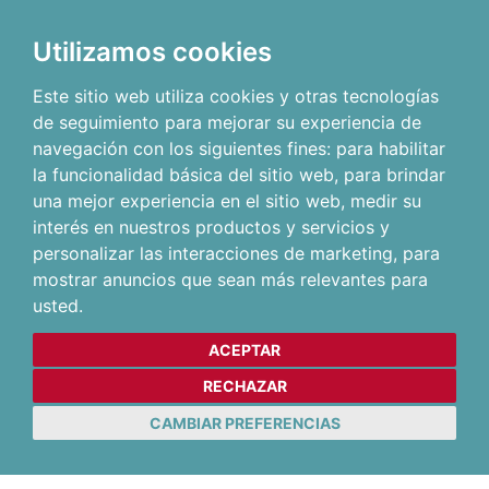
Utilizamos cookies
Este sitio web utiliza cookies y otras tecnologías
de seguimiento para mejorar su experiencia de
navegación con los siguientes fines:
para habilitar
la funcionalidad básica del sitio web
,
para brindar
una mejor experiencia en el sitio web
,
medir su
interés en nuestros productos y servicios y
personalizar las interacciones de marketing
,
para
mostrar anuncios que sean más relevantes para
usted
.
ACEPTAR
RECHAZAR
CAMBIAR PREFERENCIAS