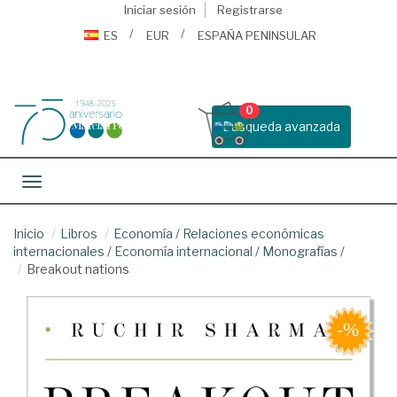
Iniciar sesión
Registrarse
ES
EUR
ESPAÑA PENINSULAR
0
Busqueda avanzada
Toggle navigation
Inicio
Libros
Economía
/
Relaciones económicas
internacionales
/
Economía internacional
/
Monografías
/
Breakout nations