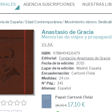
ORIALES
AGENCIA
SUSCRIPCIONES
NUESTRAS
LI
oria de España
/
Edad Contemporánea
/
Movimiento obrero. Sindical
Anastasio de Gracia
memorias de viajes y propagan
VV. AA.
ISBN:
9788494131479
Editorial:
Fundación Anastasio de Gracia
Fecha de la edición:
2015
Lugar de la edición:
Madrid. España
Encuadernación:
Cartoné (Tela)
Medidas:
24 cm
Nº Pág.:
341
Idiomas:
Español
Papel: Cartoné (Tela)
17,10 €
18,00 €