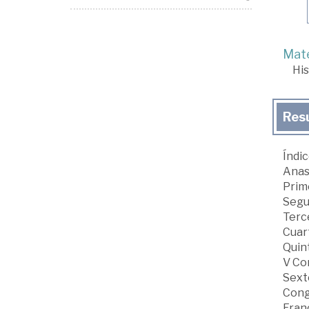
Mate
His
Res
Índic
Anast
Prime
Segu
Terce
Cuart
Quin
V Con
Sexto
Cong
Franc