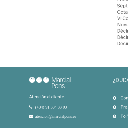
Sépt
Octa
VI Co
Noven
Décim
Décim
Décim
¿DUD
Atención al cliente
Com
Pre
(+34) 91 304 33 03
Polí
atencion@marcialpons.es