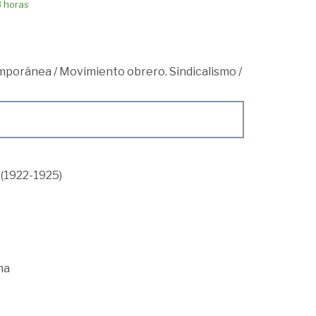
8 horas
mporánea
/
Movimiento obrero. Sindicalismo
/
 (1922-1925)
na