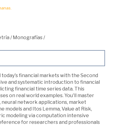
manas.
tría
/
Monografías
/
d today's financial markets with the Second
sive and systematic introduction to financial
ting financial time series data. This
ses on real world examples. You'll master
ng, neural network applications, market
me models and Itos Lemma, Value at Risk,
tric modeling via computation intensive
reference for researchers and professionals