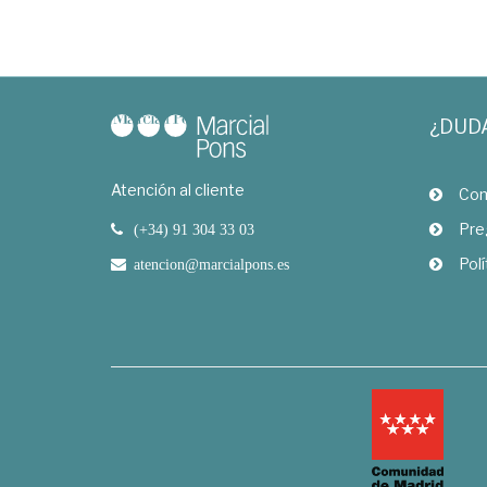
¿DUD
Atención al cliente
Com
Pre
(+34) 91 304 33 03
Polí
atencion@marcialpons.es