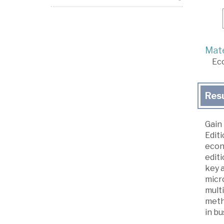
Mate
Ec
Res
Gain 
Editi
econo
editi
key a
micro
multi
meth
in bu