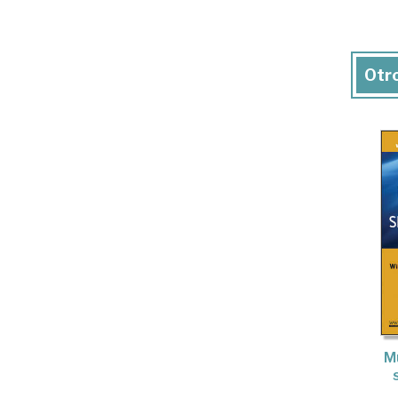
Otro
M