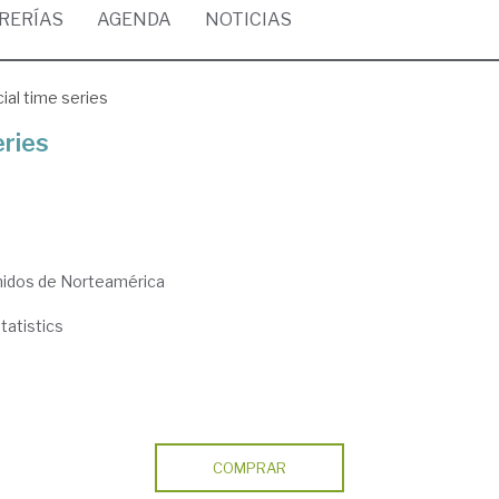
BRERÍAS
AGENDA
NOTICIAS
cial time series
eries
nidos de Norteamérica
statistics
COMPRAR