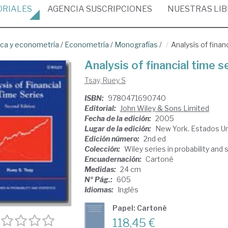
ORIALES
AGENCIA
SUSCRIPCIONES
NUESTRAS
LI
ica y econometría
/
Econometría
/
Monografías
/
Analysis of finan
Analysis of financial time s
Tsay, Ruey S
ISBN:
9780471690740
Editorial:
John Wiley & Sons Limited
Fecha de la edición:
2005
Lugar de la edición:
New York. Estados U
Edición número:
2nd ed
Colección:
Wiley series in probability and 
Encuadernación:
Cartoné
Medidas:
24 cm
Nº Pág.:
605
Idiomas:
Inglés
Papel: Cartoné
118,45 €