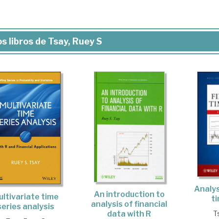
s libros de Tsay, Ruey S
Analys
An introduction to
ultivariate time
t
analysis of financial
series analysis
data with R
T