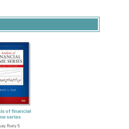
is of financial
ime series
say, Ruey S