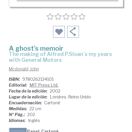
A ghost's memoir
the making of Alfred P.Sloan´s my years
with General Motors
Mcdonald, John
ISBN:
9780262134101
Editorial:
MIT Press Ltd.
Fecha de la edición:
2002
Lugar de la edición:
Londres. Reino Unido
Encuadernación:
Cartoné
Medidas:
22 cm
Nº Pág.:
202
Idiomas:
Inglés
Papel: Cartoné