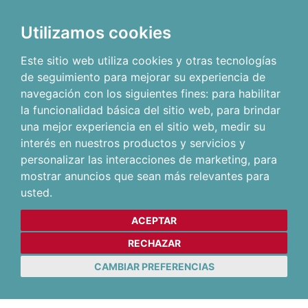
Utilizamos cookies
Este sitio web utiliza cookies y otras tecnologías
de seguimiento para mejorar su experiencia de
navegación con los siguientes fines:
para habilitar
la funcionalidad básica del sitio web
,
para brindar
una mejor experiencia en el sitio web
,
medir su
interés en nuestros productos y servicios y
personalizar las interacciones de marketing
,
para
mostrar anuncios que sean más relevantes para
usted
.
ACEPTAR
RECHAZAR
CAMBIAR PREFERENCIAS