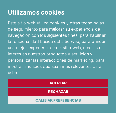
Utilizamos cookies
Este sitio web utiliza cookies y otras tecnologías
de seguimiento para mejorar su experiencia de
navegación con los siguientes fines:
para habilitar
la funcionalidad básica del sitio web
,
para brindar
una mejor experiencia en el sitio web
,
medir su
interés en nuestros productos y servicios y
personalizar las interacciones de marketing
,
para
mostrar anuncios que sean más relevantes para
usted
.
ACEPTAR
RECHAZAR
CAMBIAR PREFERENCIAS