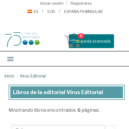
Iniciar sesión
Registrarse
ES
EUR
ESPAÑA PENINSULAR
0
Busqueda avanzada
Toggle navigation
Inicio
Virus Editorial
Libros de la editorial Virus Editorial
Libros
de
Mostrando
libros encontrados.
6
páginas.
la
editorial