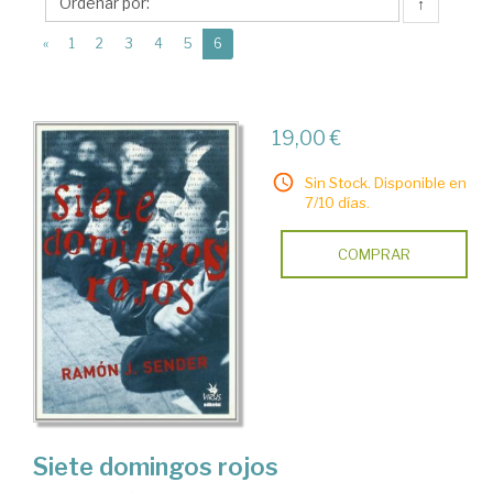
Virus
↑
Editorial
(current)
«
1
2
3
4
5
6
19,00 €
Sin Stock. Disponible en
7/10 días.
COMPRAR
Siete domingos rojos