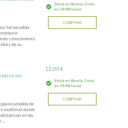
Stock en librería. Envío
en 24/48 horas
COMPRAR
uso tal sacudida
 feminismo
ofundo conocimiento
orùbá y de su
12,00 €
Stock en librería. Envío
en 24/48 horas
COMPRAR
topía incumplida de
o multinivel donde
substancian en las
...