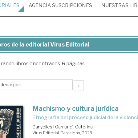
ORIALES
AGENCIA
SUSCRIPCIONES
NUESTRAS
LI
bros de la editorial Virus Editorial
ros
trando
libros encontrados.
6
páginas.
torial
us
↑
torial
Machismo y cultura jurídica
etnografía del proceso judicial de la violen
Canyelles i Gamundí, Caterina
Virus Editorial. Barcelona, 2023