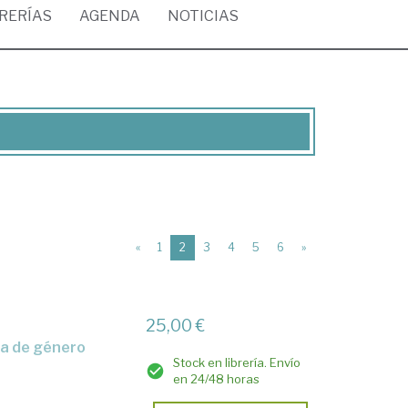
BRERÍAS
AGENDA
NOTICIAS
(current)
«
1
2
3
4
5
6
»
25,00 €
cia de género
Stock en librería. Envío
en 24/48 horas