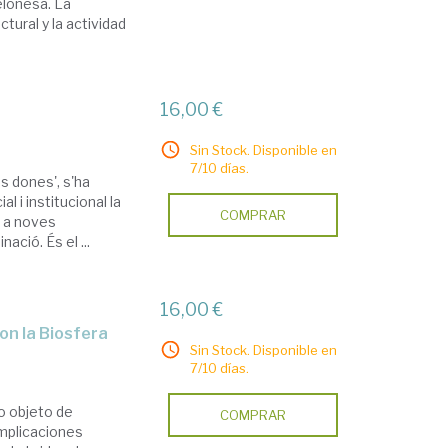
elonesa. La
tural y la actividad
16,00 €
Sin Stock. Disponible en
7/10 días.
es dones', s'ha
l i institucional la
COMPRAR
a a noves
ció. És el ...
16,00 €
on la Biosfera
Sin Stock. Disponible en
7/10 días.
do objeto de
COMPRAR
implicaciones