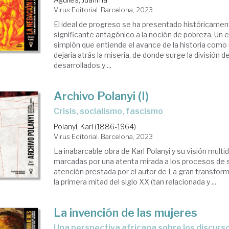
Virus Editorial. Barcelona, 2023
El ideal de progreso se ha presentado históricame
significante antagónico a la noción de pobreza. Un
simplón que entiende el avance de la historia como
dejaría atrás la miseria, de donde surge la división 
desarrollados y ...
Archivo Polanyi (I)
crisis, socialismo, fascismo
Polanyi, Karl (1886-1964)
Virus Editorial. Barcelona, 2023
La inabarcable obra de Karl Polanyi y su visión multid
marcadas por una atenta mirada a los procesos de 
atención prestada por el autor de La gran transforma
la primera mitad del siglo XX (tan relacionada y ...
La invención de las mujeres
una perspectiva africana sobre los discursos occidentales