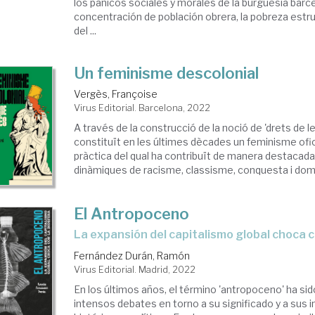
los pánicos sociales y morales de la burguesía barc
concentración de población obrera, la pobreza estruc
del ...
Un feminisme descolonial
Vergès, Françoise
Virus Editorial. Barcelona, 2022
A través de la construcció de la noció de 'drets de l
constituït en les últimes dècades un feminisme oficia
pràctica del qual ha contribuït de manera destacad
dinàmiques de racisme, classisme, conquesta i domina
El Antropoceno
la expansión del capitalismo global choca c
Fernández Durán, Ramón
Virus Editorial. Madrid, 2022
En los últimos años, el término 'antropoceno' ha si
intensos debates en torno a su significado y a sus 