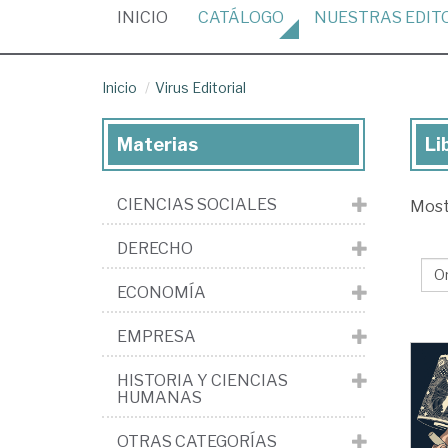
(CURRENT)
INICIO
CATÁLOGO
NUESTRAS
EDIT
Inicio
Virus Editorial
Materias
Li
Lib
de
CIENCIAS SOCIALES
Mos
la
edi
DERECHO
Vir
ECONOMÍA
Edi
EMPRESA
HISTORIA Y CIENCIAS
HUMANAS
OTRAS CATEGORÍAS