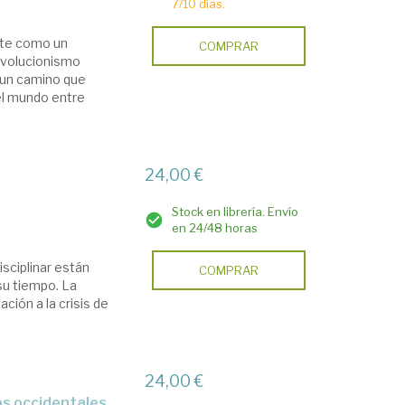
7/10 días.
nte como un
COMPRAR
 evolucionismo
 un camino que
del mundo entre
24,00 €
Stock en librería. Envío
en 24/48 horas
isciplinar están
COMPRAR
su tiempo. La
ción a la crisis de
24,00 €