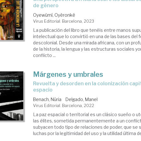
de género
Oyewùmí, Oyèronké
Virus Editorial. Barcelona, 2023
La publicación del libro que tenéis entre manos sup
intelectual que lo convirtió en una de las bases del
descolonial. Desde una mirada africana, con un pr
de la historia, la lengua y las estructuras sociales y
conflicto ...
Márgenes y umbrales
revuelta y desorden en la colonización capitalista del
espacio
Benach, Núria
Delgado, Manel
Virus Editorial. Barcelona, 2022
La paz espacial o territorial es un clásico sueño o u
las élites, sometida permanentemente a un conflict
subyacen todo tipo de relaciones de poder, que se 
luchas por la legitimidad del uso y la utilidad última de 