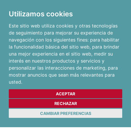
Utilizamos cookies
Este sitio web utiliza cookies y otras tecnologías
de seguimiento para mejorar su experiencia de
navegación con los siguientes fines:
para habilitar
la funcionalidad básica del sitio web
,
para brindar
una mejor experiencia en el sitio web
,
medir su
interés en nuestros productos y servicios y
personalizar las interacciones de marketing
,
para
mostrar anuncios que sean más relevantes para
usted
.
ACEPTAR
RECHAZAR
CAMBIAR PREFERENCIAS