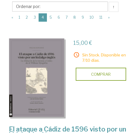
Universidad
↑
de
(current)
Cádiz
«
1
2
3
4
5
6
7
8
9
10
11
»
(UCA)
15,00 €
Sin Stock. Disponible en
7/10 días.
COMPRAR
El ataque a Cádiz de 1596 visto por un