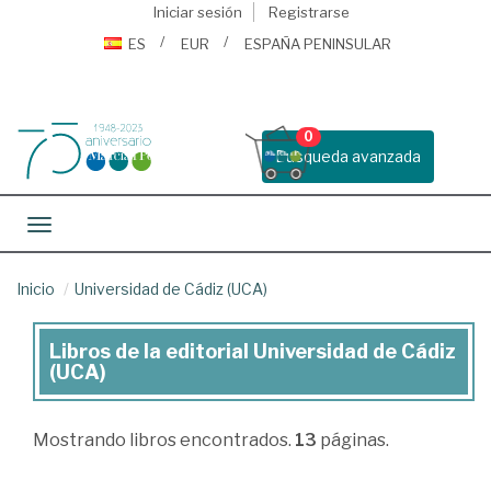
Iniciar sesión
Registrarse
ES
EUR
ESPAÑA PENINSULAR
0
Busqueda avanzada
Toggle navigation
Inicio
Universidad de Cádiz (UCA)
Libros de la editorial Universidad de Cádiz
Libros
(UCA)
de
la
Mostrando
libros encontrados.
13
páginas.
editorial