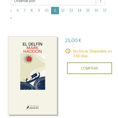
Salamandra
↑
(current)
«
6
7
8
9
10
11
12
13
14
15
16
17
»
21,00 €
Sin Stock. Disponible en
7/10 días.
COMPRAR