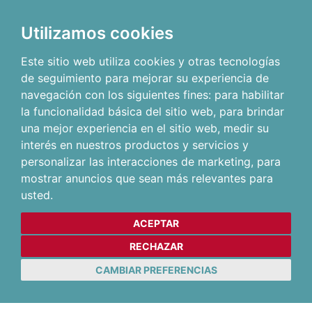
Utilizamos cookies
Este sitio web utiliza cookies y otras tecnologías
de seguimiento para mejorar su experiencia de
navegación con los siguientes fines:
para habilitar
la funcionalidad básica del sitio web
,
para brindar
una mejor experiencia en el sitio web
,
medir su
interés en nuestros productos y servicios y
personalizar las interacciones de marketing
,
para
mostrar anuncios que sean más relevantes para
usted
.
ACEPTAR
RECHAZAR
CAMBIAR PREFERENCIAS