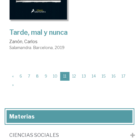
Tarde, mal y nunca
Zanón, Carlos
Salamandra. Barcelona, 2019
(current)
«
6
7
8
9
10
11
12
13
14
15
16
17
»
Materias
CIENCIAS SOCIALES