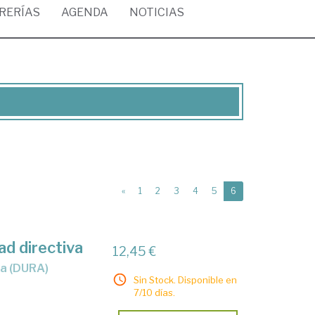
BRERÍAS
AGENDA
NOTICIAS
(current)
«
1
2
3
4
5
6
ad directiva
12,45 €
iva (DURA)
Sin Stock. Disponible en
7/10 días.