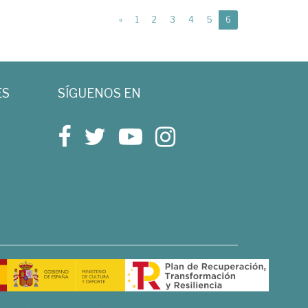
(current)
«
1
2
3
4
5
6
ES
SÍGUENOS EN