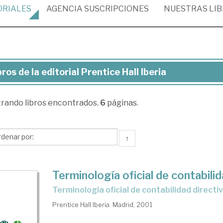
ORIALES
AGENCIA
SUSCRIPCIONES
NUESTRAS
LI
bros de la editorial Prentice Hall Iberia
ros
trando
libros encontrados.
6
páginas.
torial
ntice
↑
l
ria
Terminología oficial de contabilid
Terminologia oficial de contabilidad direct
Prentice Hall Iberia. Madrid, 2001