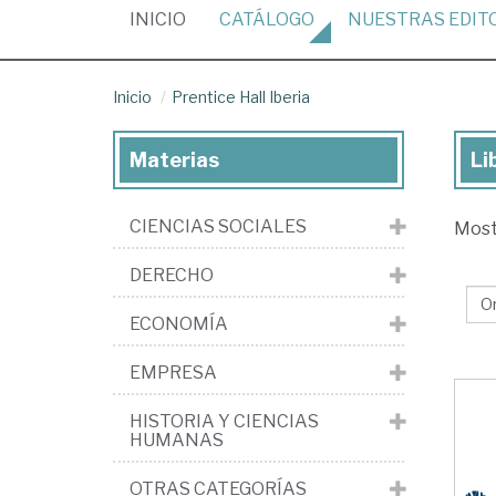
(CURRENT)
INICIO
CATÁLOGO
NUESTRAS
EDIT
Inicio
Prentice Hall Iberia
Materias
Li
Lib
de
CIENCIAS SOCIALES
Mos
la
edi
DERECHO
Pre
ECONOMÍA
Hal
Ibe
EMPRESA
HISTORIA Y CIENCIAS
HUMANAS
OTRAS CATEGORÍAS