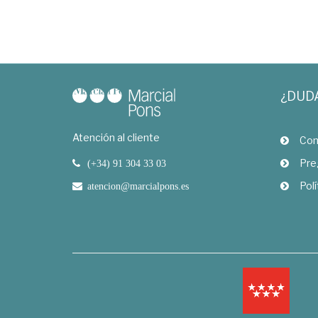
¿DUD
Atención al cliente
Com
Pre
(+34) 91 304 33 03
Polí
atencion@marcialpons.es