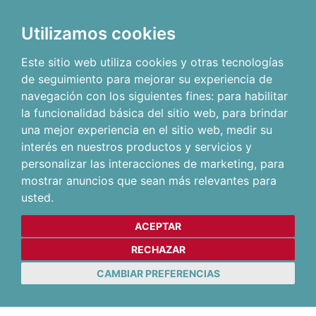
Utilizamos cookies
Este sitio web utiliza cookies y otras tecnologías
de seguimiento para mejorar su experiencia de
navegación con los siguientes fines:
para habilitar
la funcionalidad básica del sitio web
,
para brindar
una mejor experiencia en el sitio web
,
medir su
interés en nuestros productos y servicios y
personalizar las interacciones de marketing
,
para
mostrar anuncios que sean más relevantes para
usted
.
ACEPTAR
RECHAZAR
CAMBIAR PREFERENCIAS