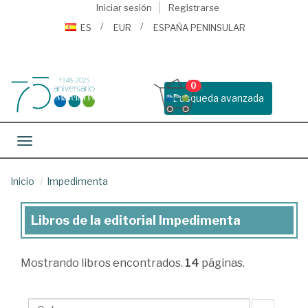
Iniciar sesión
Registrarse
ES
EUR
ESPAÑA PENINSULAR
0
Busqueda avanzada
Toggle navigation
Inicio
Impedimenta
Libros de la editorial Impedimenta
Libros
de
Mostrando
libros encontrados.
14
páginas.
la
editorial