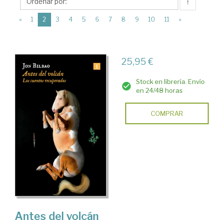
Impedimenta
↑
(current)
«
1
2
3
4
5
6
7
8
9
10
11
»
25,95 €
Stock en librería. Envío
en 24/48 horas
COMPRAR
Antes del volcán