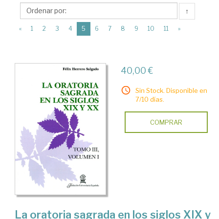
Fundación
↑
Universitaria
(current)
Española
«
1
2
3
4
5
6
7
8
9
10
11
»
40,00 €
Sin Stock. Disponible en
7/10 días.
COMPRAR
La oratoria sagrada en los siglos XIX y