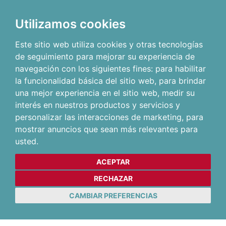
Utilizamos cookies
Este sitio web utiliza cookies y otras tecnologías
de seguimiento para mejorar su experiencia de
navegación con los siguientes fines:
para habilitar
la funcionalidad básica del sitio web
,
para brindar
una mejor experiencia en el sitio web
,
medir su
interés en nuestros productos y servicios y
personalizar las interacciones de marketing
,
para
mostrar anuncios que sean más relevantes para
usted
.
ACEPTAR
RECHAZAR
CAMBIAR PREFERENCIAS