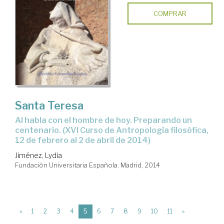
COMPRAR
Santa Teresa
al habla con el hombre de hoy. Preparando un
centenario. (XVI Curso de Antropología filosófica,
12 de febrero al 2 de abril de 2014)
Jiménez, Lydia
Fundación Universitaria Española. Madrid, 2014
(current)
«
1
2
3
4
5
6
7
8
9
10
11
»