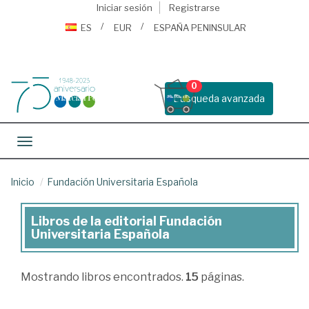
Iniciar sesión
Registrarse
ES
EUR
ESPAÑA PENINSULAR
0
Busqueda avanzada
Toggle navigation
Inicio
Fundación Universitaria Española
Libros de la editorial Fundación
Libros
Universitaria Española
de
la
Mostrando
libros encontrados.
15
páginas.
editorial