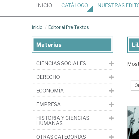
(CURRENT)
INICIO
CATÁLOGO
NUESTRAS
EDIT
Inicio
Editorial Pre-Textos
Materias
Li
Lib
de
CIENCIAS SOCIALES
Mos
la
edi
DERECHO
Edi
ECONOMÍA
Pr
Te
EMPRESA
HISTORIA Y CIENCIAS
HUMANAS
OTRAS CATEGORÍAS