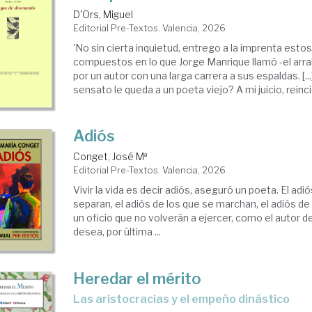
D'Ors, Miguel
Editorial Pre-Textos. Valencia, 2026
'No sin cierta inquietud, entrego a la imprenta esto
compuestos en lo que Jorge Manrique llamó -el arr
por un autor con una larga carrera a sus espaldas. [.
sensato le queda a un poeta viejo? A mi juicio, reincidi
Adiós
Conget, José Mª
Editorial Pre-Textos. Valencia, 2026
Vivir la vida es decir adiós, aseguró un poeta. El adi
separan, el adiós de los que se marchan, el adiós 
un oficio que no volverán a ejercer, como el autor d
desea, por última ...
Heredar el mérito
Las aristocracias y el empeño dinástico