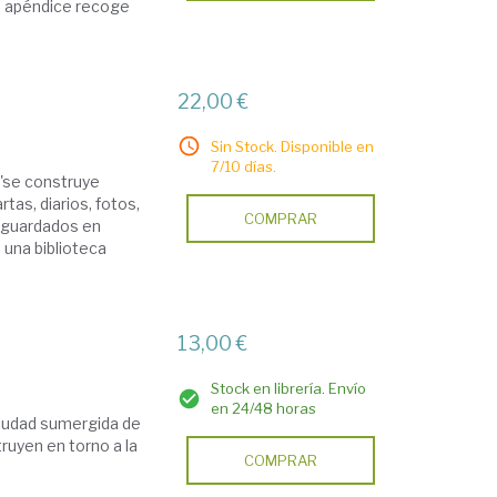
n apéndice recoge
22,00 €
Sin Stock. Disponible en
7/10 días.
'se construye
tas, diarios, fotos,
COMPRAR
 guardados en
 una biblioteca
13,00 €
Stock en librería. Envío
en 24/48 horas
 ciudad sumergida de
ruyen en torno a la
COMPRAR