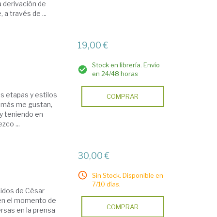
 derivación de
a través de ...
19,00 €
Stock en librería. Envío
en 24/48 horas
as etapas y estilos
COMPRAR
e más me gustan,
y teniendo en
zco ...
30,00 €
Sin Stock. Disponible en
7/10 días.
idos de César
 en el momento de
COMPRAR
rsas en la prensa