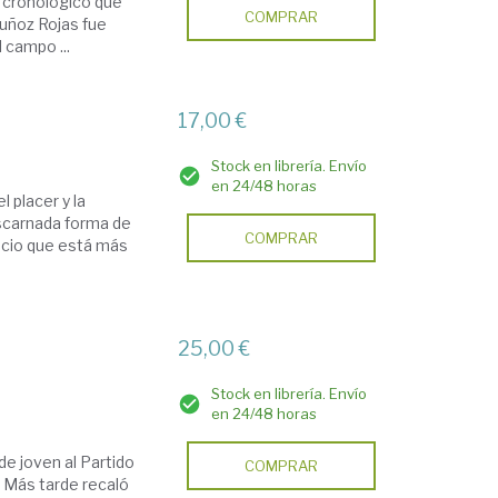
n cronológico que
COMPRAR
Muñoz Rojas fue
 campo ...
17,00 €
Stock en librería. Envío
en 24/48 horas
l placer y la
escarnada forma de
COMPRAR
pacio que está más
25,00 €
Stock en librería. Envío
en 24/48 horas
de joven al Partido
COMPRAR
. Más tarde recaló