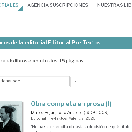
ORIALES
AGENCIA
SUSCRIPCIONES
NUESTRAS
LI
bros de la editorial Editorial Pre-Textos
ros
trando
libros encontrados.
15
páginas.
torial
torial
↑
e-
xtos
Obra completa en prosa (I)
Muñoz Rojas, José Antonio (1909-2009)
Editorial Pre-Textos. Valencia, 2026
'No ha sido sencilla ni obvia la decisión de qué título