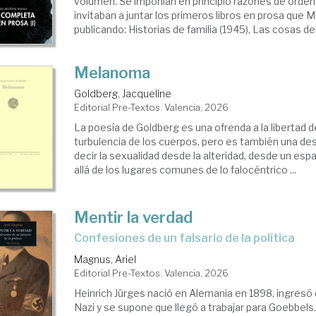
volumen. Se imponían en principio razones de orde
invitaban a juntar los primeros libros en prosa que 
publicando: Historias de familia (1945), Las cosas del
Melanoma
Goldberg, Jacqueline
Editorial Pre-Textos. Valencia, 2026
La poesía de Goldberg es una ofrenda a la libertad de
turbulencia de los cuerpos, pero es también una d
decir la sexualidad desde la alteridad, desde un es
allá de los lugares comunes de lo falocéntrico ...
Mentir la verdad
Confesiones de un falsario de la política
Magnus, Ariel
Editorial Pre-Textos. Valencia, 2026
Heinrich Jürges nació en Alemania en 1898, ingresó 
Nazi y se supone que llegó a trabajar para Goebbels