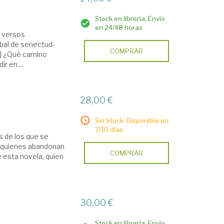
Stock en librería. Envío
en 24/48 horas
s versos
abal de senectud-
COMPRAR
..] ¿Qué camino
r en ...
28,00 €
Sin Stock. Disponible en
7/10 días.
ós de los que se
de quienes abandonan
COMPRAR
e esta novela, quien
30,00 €
Stock en librería. Envío