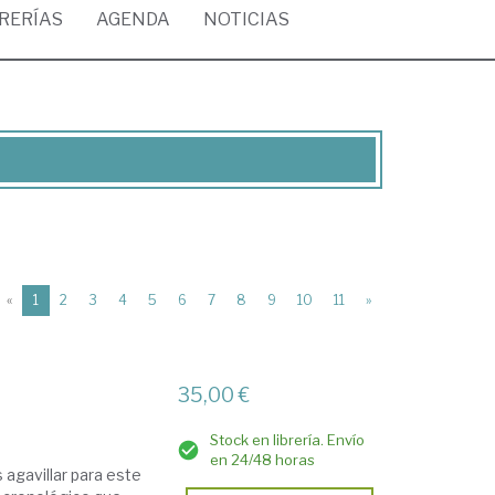
BRERÍAS
AGENDA
NOTICIAS
(current)
«
1
2
3
4
5
6
7
8
9
10
11
»
35,00 €
Stock en librería. Envío
en 24/48 horas
s agavillar para este