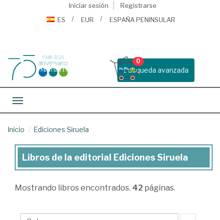
Iniciar sesión
Registrarse
ES
EUR
ESPAÑA PENINSULAR
0
Busqueda avanzada
Toggle navigation
Inicio
Ediciones Siruela
Libros de la editorial Ediciones Siruela
Libros
de
Mostrando
libros encontrados.
42
páginas.
la
editorial