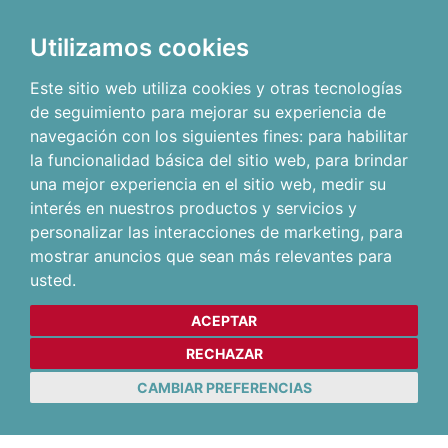
Utilizamos cookies
Este sitio web utiliza cookies y otras tecnologías
de seguimiento para mejorar su experiencia de
navegación con los siguientes fines:
para habilitar
la funcionalidad básica del sitio web
,
para brindar
una mejor experiencia en el sitio web
,
medir su
interés en nuestros productos y servicios y
personalizar las interacciones de marketing
,
para
mostrar anuncios que sean más relevantes para
usted
.
ACEPTAR
RECHAZAR
CAMBIAR PREFERENCIAS