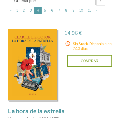
Ediciones
↑
Siruela
(current)
«
1
2
3
4
5
6
7
8
9
10
11
»
14,96 €
Sin Stock. Disponible en
7/10 días.
COMPRAR
La hora de la estrella