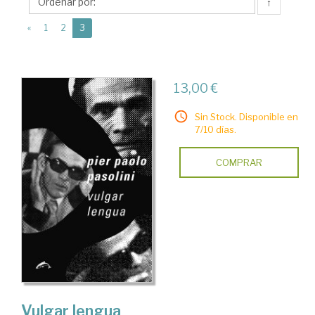
Ediciones
↑
El
(current)
«
1
2
3
Salmón
13,00 €
Sin Stock. Disponible en
7/10 días.
COMPRAR
Vulgar lengua