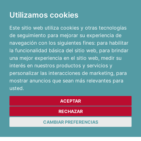
Utilizamos cookies
Este sitio web utiliza cookies y otras tecnologías
de seguimiento para mejorar su experiencia de
navegación con los siguientes fines:
para habilitar
la funcionalidad básica del sitio web
,
para brindar
una mejor experiencia en el sitio web
,
medir su
interés en nuestros productos y servicios y
personalizar las interacciones de marketing
,
para
mostrar anuncios que sean más relevantes para
usted
.
ACEPTAR
RECHAZAR
CAMBIAR PREFERENCIAS