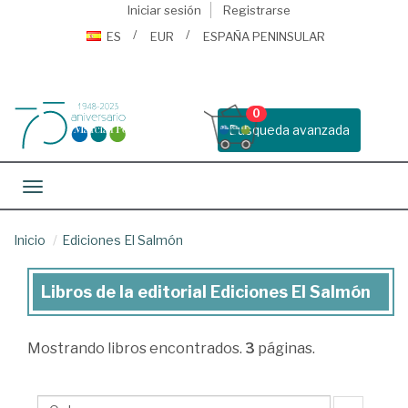
Iniciar sesión
Registrarse
ES
EUR
ESPAÑA PENINSULAR
0
Busqueda avanzada
Toggle navigation
Inicio
Ediciones El Salmón
Libros de la editorial Ediciones El Salmón
Libros
de
Mostrando
libros encontrados.
3
páginas.
la
editorial