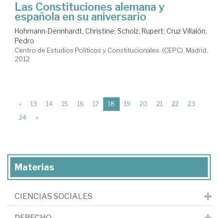
Las Constituciones alemana y
española en su aniversario
Hohmann-Dennhardt, Christine
;
Scholz, Rupert
;
Cruz Villalón,
Pedro
Centro de Estudios Políticos y Constitucionales. (CEPC). Madrid,
2012
(current)
«
13
14
15
16
17
18
19
20
21
22
23
24
»
Materias
CIENCIAS SOCIALES
DERECHO