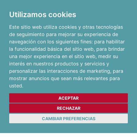
Utilizamos cookies
Este sitio web utiliza cookies y otras tecnologías
de seguimiento para mejorar su experiencia de
navegación con los siguientes fines:
para habilitar
la funcionalidad básica del sitio web
,
para brindar
una mejor experiencia en el sitio web
,
medir su
interés en nuestros productos y servicios y
personalizar las interacciones de marketing
,
para
mostrar anuncios que sean más relevantes para
usted
.
ACEPTAR
RECHAZAR
CAMBIAR PREFERENCIAS