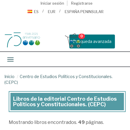
Iniciar sesión
Registrarse
ES
EUR
ESPAÑA PENINSULAR
0
Busqueda avanzada
Toggle navigation
Inicio
Centro de Estudios Políticos y Constitucionales.
(CEPC)
Libros de la editorial Centro de Estudios
Libros
Políticos y Constitucionales. (CEPC)
de
la
Mostrando
libros encontrados.
49
páginas.
editorial