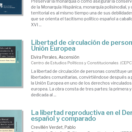
Preservar la monarquía o cómo asegurar la conserva
de la Monarquía Hispánica, monarquía polisinodial, 
territorial es al mismo tiempo una de sus debilidades,
que se orienta el tacitismo político español a caball
XVI ...
Libertad de circulación de person
Unión Europea
Elvira Perales, Ascensión
Centro de Estudios Políticos y Constitucionales. (CEPC
La libertad de circulación de personas constituye un
libertades comunitarias, convirtiéndose después a p
la Unión Europea en uno de los derechos vinculados 
europea. La obra consta de tres partes: la primera y
dedicada al ...
La libertad reproductiva en el D
español y comparado
Crevillén Verdet, Pablo