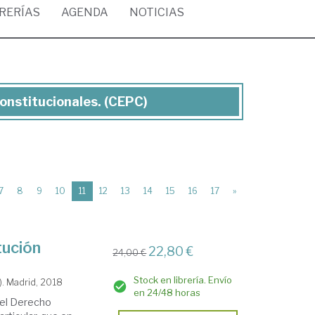
BRERÍAS
AGENDA
NOTICIAS
Constitucionales. (CEPC)
(current)
7
8
9
10
11
12
13
14
15
16
17
»
tución
22,80 €
24,00 €
Stock en librería. Envío
). Madrid, 2018
en 24/48 horas
 del Derecho