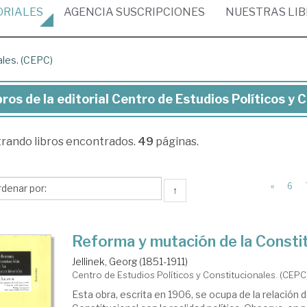
ORIALES
AGENCIA
SUSCRIPCIONES
NUESTRAS
LI
ales. (CEPC)
bros de la editorial Centro de Estudios Políticos y 
ros
trando
libros encontrados.
49
páginas.
torial
ntro
«
6
↑
udios
Reforma y mutación de la Consti
íticos
Jellinek, Georg (1851-1911)
Centro de Estudios Políticos y Constitucionales. (CEPC
stitucionales.
Esta obra, escrita en 1906, se ocupa de la relación