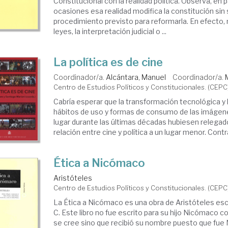
Constitucional con la realidad política. Observa, en p
EPC)
ocasiones esa realidad modifica la constitución sin 
procedimiento previsto para reformarla. En efecto
leyes, la interpretación judicial o ...
La política es de cine
Coordinador/a.
Alcántara, Manuel
Coordinador/a.
Centro de Estudios Políticos y Constitucionales. (CEPC
Cabría esperar que la transformación tecnológica y
hábitos de uso y formas de consumo de las imágen
lugar durante las últimas décadas hubiesen relegado 
relación entre cine y política a un lugar menor. Contra 
Ética a Nicómaco
Aristóteles
Centro de Estudios Políticos y Constitucionales. (CEPC
La Ética a Nicómaco es una obra de Aristóteles escri
C. Este libro no fue escrito para su hijo Nicómac
se cree sino que recibió su nombre puesto que fue