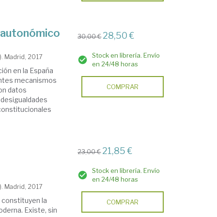
o autonómico
28,50 €
30,00 €
Stock en librería. Envío
). Madrid, 2017
en 24/48 horas
ación en la España
ientes mecanismos
COMPRAR
on datos
s desigualdades
constitucionales
21,85 €
23,00 €
Stock en librería. Envío
en 24/48 horas
). Madrid, 2017
 constituyen la
COMPRAR
oderna. Existe, sin