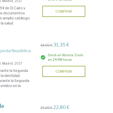
). Madrid, 2017
94 de El Cairo y
COMPRAR
 sus documentos
un amplio catálogo
la salud
31,35 €
33,00 €
egunda República
Stock en librería. Envío
en 24/48 horas
). Madrid, 2017
urante la Segunda
COMPRAR
 la identidad
durante la Segunda
tenidos en la
de
22,80 €
24,00 €