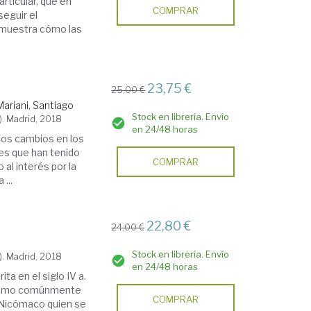
articular, que en
COMPRAR
seguir el
, muestra cómo las
23,75 €
25,00 €
Mariani, Santiago
Stock en librería. Envío
). Madrid, 2018
en 24/48 horas
 los cambios en los
es que han tenido
COMPRAR
al interés por la
...
22,80 €
24,00 €
Stock en librería. Envío
). Madrid, 2018
en 24/48 horas
ta en el siglo IV a.
o como comúnmente
COMPRAR
 Nicómaco quien se