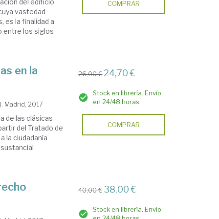
ción del edificio
COMPRAR
y cuya vastedad
 es la finalidad a
o entre los siglos
as en la
24,70 €
26,00 €
Stock en librería. Envío
en 24/48 horas
). Madrid, 2017
a de las clásicas
COMPRAR
artir del Tratado de
a la ciudadanía
 sustancial
erecho
38,00 €
40,00 €
Stock en librería. Envío
en 24/48 horas