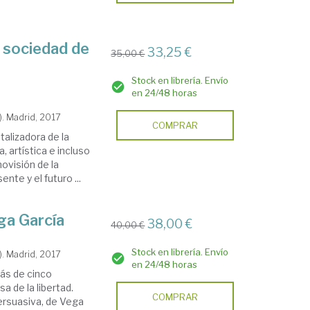
la sociedad de
33,25 €
35,00 €
Stock en librería. Envío
en 24/48 horas
). Madrid, 2017
COMPRAR
alizadora de la
, artística e incluso
movisión de la
nte y el futuro ...
ga García
38,00 €
40,00 €
Stock en librería. Envío
). Madrid, 2017
en 24/48 horas
más de cinco
 de la libertad.
COMPRAR
persuasiva, de Vega