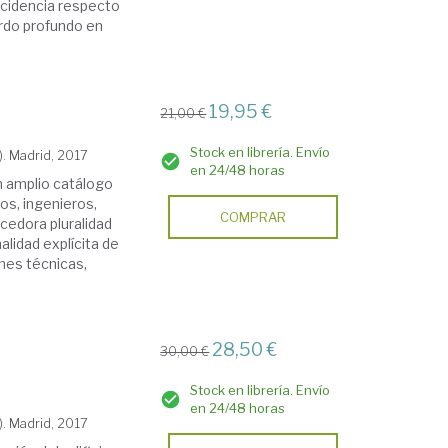
ncidencia respecto
erdo profundo en
19,95 €
21,00 €
Stock en librería. Envío
). Madrid, 2017
en 24/48 horas
n amplio catálogo
os, ingenieros,
COMPRAR
ecedora pluralidad
alidad explícita de
nes técnicas,
28,50 €
30,00 €
Stock en librería. Envío
en 24/48 horas
). Madrid, 2017