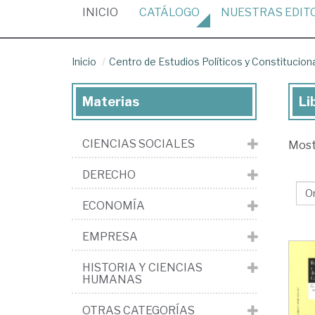
(CURRENT)
INICIO
CATÁLOGO
NUESTRAS
EDIT
Inicio
Centro de Estudios Políticos y Constitucion
Materias
Li
Lib
de
CIENCIAS SOCIALES
Mos
la
edi
DERECHO
Ce
ECONOMÍA
de
Est
EMPRESA
Pol
HISTORIA Y CIENCIAS
y
HUMANAS
Con
OTRAS CATEGORÍAS