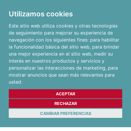
Utilizamos cookies
Este sitio web utiliza cookies y otras tecnologías
de seguimiento para mejorar su experiencia de
navegación con los siguientes fines:
para habilitar
la funcionalidad básica del sitio web
,
para brindar
una mejor experiencia en el sitio web
,
medir su
interés en nuestros productos y servicios y
personalizar las interacciones de marketing
,
para
mostrar anuncios que sean más relevantes para
usted
.
ACEPTAR
RECHAZAR
CAMBIAR PREFERENCIAS