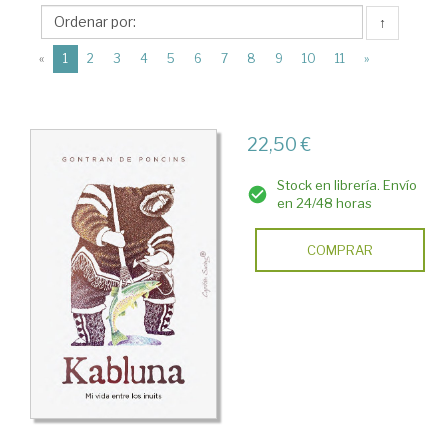
Capitán
↑
Swing
(current)
Libros
«
1
2
3
4
5
6
7
8
9
10
11
»
22,50 €
Stock en librería. Envío
en 24/48 horas
COMPRAR