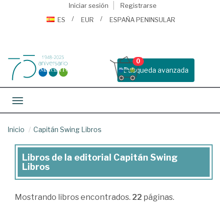
Iniciar sesión
Registrarse
ES
EUR
ESPAÑA PENINSULAR
0
Busqueda avanzada
Toggle navigation
Inicio
Capitán Swing Libros
Libros de la editorial Capitán Swing
Libros
Libros
de
la
Mostrando
libros encontrados.
22
páginas.
editorial