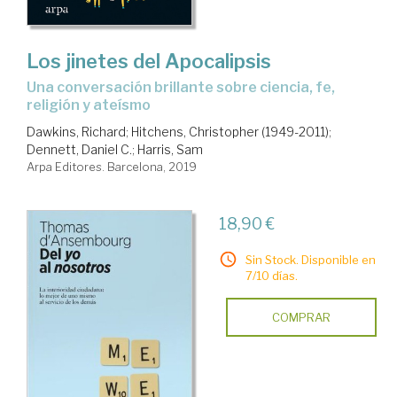
Los jinetes del Apocalipsis
una conversación brillante sobre ciencia, fe,
religión y ateísmo
Dawkins, Richard
;
Hitchens, Christopher (1949-2011)
;
Dennett, Daniel C.
;
Harris, Sam
Arpa Editores. Barcelona, 2019
18,90 €
Sin Stock. Disponible en
7/10 días.
COMPRAR