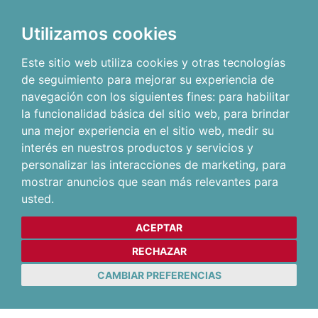
Utilizamos cookies
Este sitio web utiliza cookies y otras tecnologías
de seguimiento para mejorar su experiencia de
navegación con los siguientes fines:
para habilitar
la funcionalidad básica del sitio web
,
para brindar
una mejor experiencia en el sitio web
,
medir su
interés en nuestros productos y servicios y
personalizar las interacciones de marketing
,
para
mostrar anuncios que sean más relevantes para
usted
.
ACEPTAR
RECHAZAR
CAMBIAR PREFERENCIAS