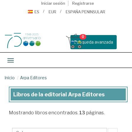
Iniciar sesión
Registrarse
ES
EUR
ESPAÑA PENINSULAR
0
Busqueda avanzada
Toggle navigation
Inicio
Arpa Editores
Libros de la editorial Arpa Editores
Libros
de
Mostrando
libros encontrados.
13
páginas.
la
editorial