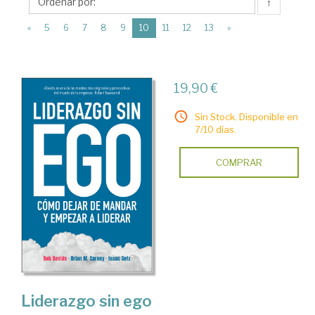
Arpa
↑
Editores
(current)
«
5
6
7
8
9
10
11
12
13
»
19,90 €
Sin Stock. Disponible en
7/10 días.
COMPRAR
Liderazgo sin ego