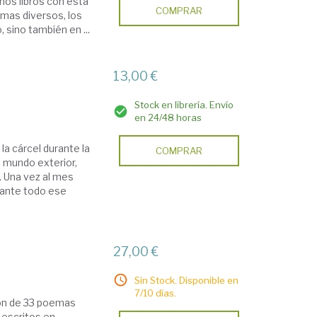
mos libros con esta
COMPRAR
mas diversos, los
 sino también en ...
13,00 €
Stock en librería. Envío
en 24/48 horas
a cárcel durante la
COMPRAR
 mundo exterior,
. Una vez al mes
durante todo ese
27,00 €
Sin Stock. Disponible en
7/10 días.
ón de 33 poemas
 escritos en