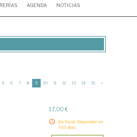
BRERÍAS
AGENDA
NOTICIAS
(current)
5
6
7
8
9
10
11
12
13
14
15
»
17,00 €
Sin Stock. Disponible en
7/10 días.