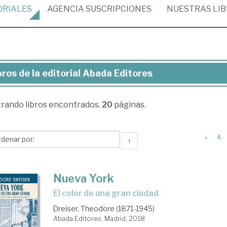
ORIALES
AGENCIA
SUSCRIPCIONES
NUESTRAS
LI
bros de la editorial Abada Editores
ros
trando
libros encontrados.
20
páginas.
torial
ada
«
4
↑
tores
Nueva York
el color de una gran ciudad
Dreiser, Theodore (1871-1945)
Abada Editores. Madrid, 2018