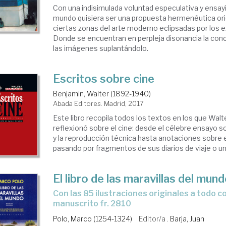
Con una indisimulada voluntad especulativa y ensay
mundo quisiera ser una propuesta hermenéutica or
ciertas zonas del arte moderno eclipsadas por los 
Donde se encuentran en perpleja disonancia la conc
las imágenes suplantándolo.
Escritos sobre cine
Benjamin, Walter (1892-1940)
Abada Editores. Madrid, 2017
Este libro recopila todos los textos en los que Wal
reflexionó sobre el cine: desde el célebre ensayo so
y la reproducción técnica hasta anotaciones sobre el
pasando por fragmentos de sus diarios de viaje o una
El libro de las maravillas del mun
con las 85 ilustraciones originales a todo color del
manuscrito fr. 2810
Polo, Marco (1254-1324)
Editor/a .
Barja, Juan