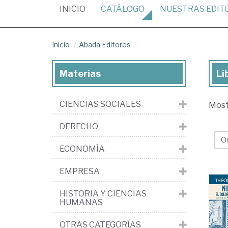
(CURRENT)
INICIO
CATÁLOGO
NUESTRAS
EDIT
Inicio
Abada Editores
Materias
Li
Lib
de
CIENCIAS SOCIALES
Mos
la
edi
DERECHO
Ab
ECONOMÍA
Edi
EMPRESA
HISTORIA Y CIENCIAS
HUMANAS
OTRAS CATEGORÍAS