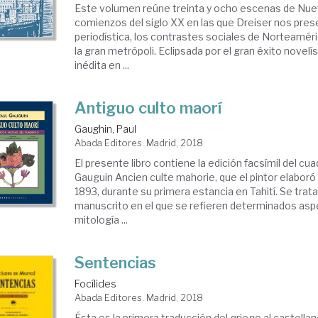
Este volumen reúne treinta y ocho escenas de Nue
comienzos del siglo XX en las que Dreiser nos pres
periodística, los contrastes sociales de Norteamé
la gran metrópoli. Eclipsada por el gran éxito novelís
inédita en ...
Antiguo culto maorí
Gaughin, Paul
Abada Editores. Madrid, 2018
El presente libro contiene la edición facsímil del cu
Gauguin Ancien culte mahorie, que el pintor elaboró
1893, durante su primera estancia en Tahití. Se trat
manuscrito en el que se refieren determinados asp
mitología ...
Sentencias
Focílides
Abada Editores. Madrid, 2018
Ésta es la primera traducción del griego al castella