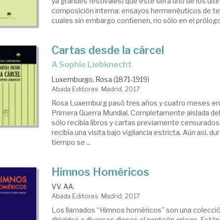
ya grandes festivales) que este será uno de los últi
composición interna: ensayos hermenéuticos de te
cuales sin embargo contienen, no sólo en el prólogo,
Cartas desde la cárcel
a Sophie Liebknecht
Luxemburgo, Rosa (1871-1919)
Abada Editores. Madrid, 2017
Rosa Luxemburg pasó tres años y cuatro meses en l
Primera Guerra Mundial. Completamente aislada del
sólo recibía libros y cartas previamente censurados
recibía una visita bajo vigilancia estricta. Aún así, 
tiempo se ...
Himnos Homéricos
VV. AA.
Abada Editores. Madrid, 2017
Los llamados “Himnos homéricos” son una colecci
dirigidos a diversos dioses el panteón griego. Están