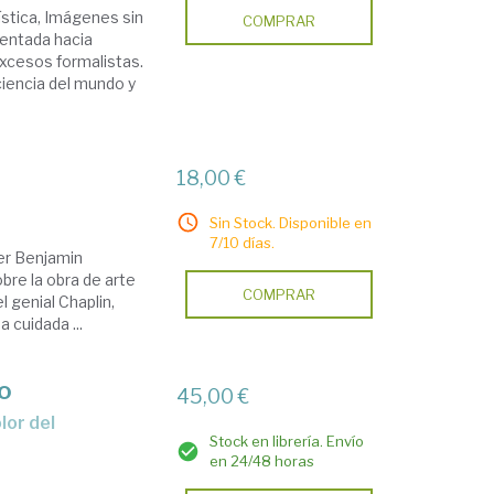
ística, Imágenes sin
COMPRAR
ientada hacia
excesos formalistas.
iencia del mundo y
18,00 €
Sin Stock. Disponible en
7/10 días.
ter Benjamin
bre la obra de arte
COMPRAR
 genial Chaplin,
 cuidada ...
do
45,00 €
Stock en librería. Envío
en 24/48 horas