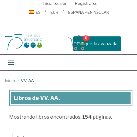
Iniciar sesión
Registrarse
ES
EUR
ESPAÑA PENINSULAR
0
Busqueda avanzada
Toggle navigation
Inicio
VV. AA.
Libros de VV. AA.
Libros
de
Mostrando
libros encontrados.
154
páginas.
VV.
AA.