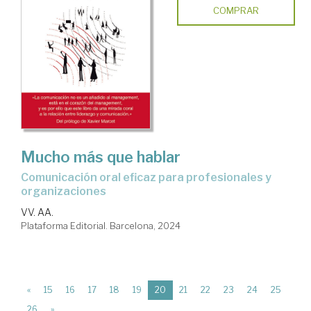
COMPRAR
Mucho más que hablar
comunicación oral eficaz para profesionales y
organizaciones
VV. AA.
Plataforma Editorial. Barcelona, 2024
(current)
«
15
16
17
18
19
20
21
22
23
24
25
26
»