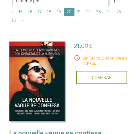
↑
(current)
«
15
16
17
18
19
20
21
22
23
24
25
26
»
21,00 €
Sin Stock. Disponible en
7/10 días.
COMPRAR
La nouvelle vague se confiesa