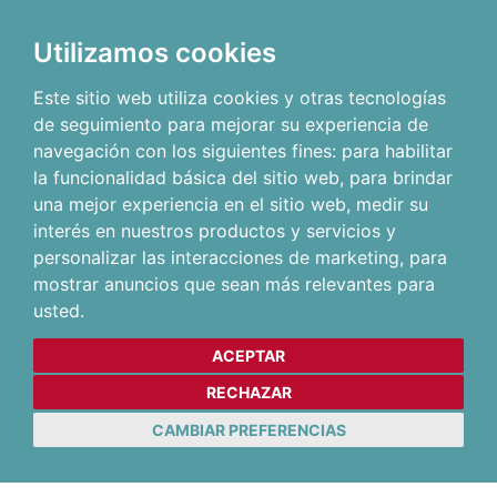
Utilizamos cookies
Este sitio web utiliza cookies y otras tecnologías
de seguimiento para mejorar su experiencia de
navegación con los siguientes fines:
para habilitar
la funcionalidad básica del sitio web
,
para brindar
una mejor experiencia en el sitio web
,
medir su
interés en nuestros productos y servicios y
personalizar las interacciones de marketing
,
para
mostrar anuncios que sean más relevantes para
usted
.
ACEPTAR
RECHAZAR
CAMBIAR PREFERENCIAS