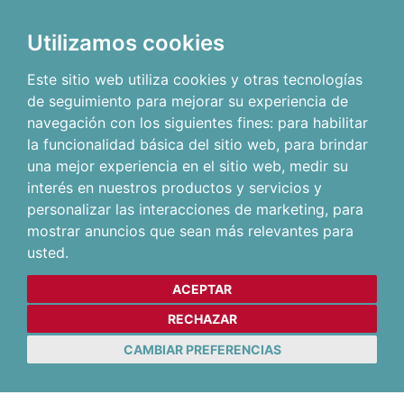
Utilizamos cookies
Este sitio web utiliza cookies y otras tecnologías
de seguimiento para mejorar su experiencia de
navegación con los siguientes fines:
para habilitar
la funcionalidad básica del sitio web
,
para brindar
una mejor experiencia en el sitio web
,
medir su
interés en nuestros productos y servicios y
personalizar las interacciones de marketing
,
para
mostrar anuncios que sean más relevantes para
usted
.
ACEPTAR
RECHAZAR
CAMBIAR PREFERENCIAS