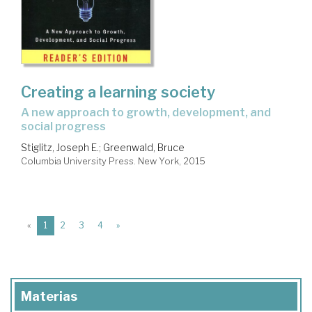
Creating a learning society
a new approach to growth, development, and
social progress
Stiglitz, Joseph E.
;
Greenwald, Bruce
Columbia University Press. New York, 2015
(current)
«
1
2
3
4
»
Materias