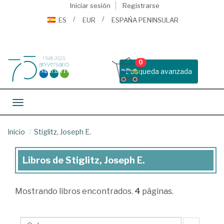
Iniciar sesión
Registrarse
ES
EUR
ESPAÑA PENINSULAR
0
Busqueda avanzada
Toggle navigation
Inicio
Stiglitz, Joseph E.
Libros de Stiglitz, Joseph E.
Libros
de
Mostrando
libros encontrados.
4
páginas.
Stiglitz,
Joseph