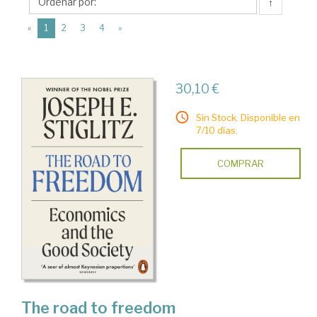
E.
↑
(current)
«
1
2
3
4
»
30,10 €
Sin Stock. Disponible en
7/10 días.
COMPRAR
The road to freedom