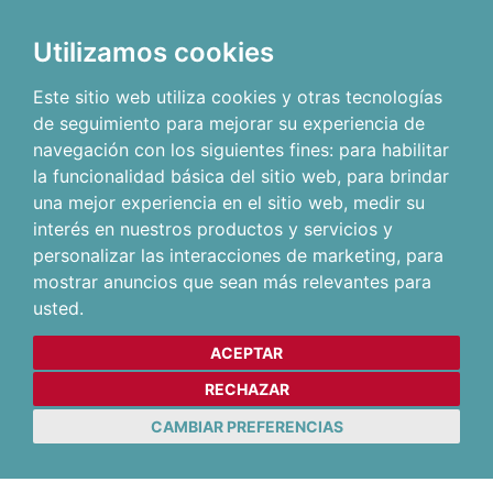
Utilizamos cookies
Este sitio web utiliza cookies y otras tecnologías
de seguimiento para mejorar su experiencia de
navegación con los siguientes fines:
para habilitar
la funcionalidad básica del sitio web
,
para brindar
una mejor experiencia en el sitio web
,
medir su
interés en nuestros productos y servicios y
personalizar las interacciones de marketing
,
para
mostrar anuncios que sean más relevantes para
usted
.
ACEPTAR
RECHAZAR
CAMBIAR PREFERENCIAS