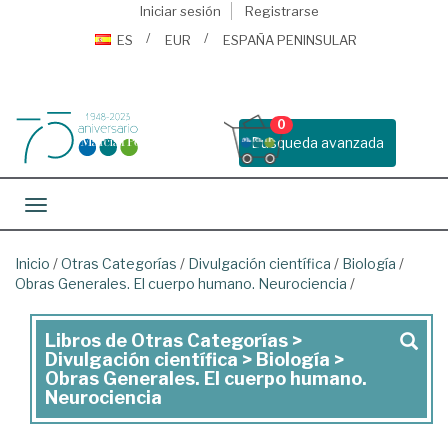
Iniciar sesión
Registrarse
ES
EUR
ESPAÑA PENINSULAR
0
Busqueda avanzada
Toggle navigation
Inicio
/
Otras Categorías
/
Divulgación científica
/
Biología
/
Obras Generales. El cuerpo humano. Neurociencia
/
Libros de Otras Categorías >
Libros
Divulgación científica > Biología >
de
Obras Generales. El cuerpo humano.
Neurociencia
Otras
Categorías