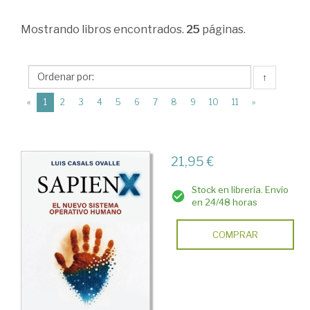
>
Mostrando
libros encontrados.
25
páginas.
Divulgación
científica
>
↑
Biología
(current)
«
1
2
3
4
5
6
7
8
9
10
11
»
>
Obras
21,95 €
Generales.
El
Stock en librería. Envío
en 24/48 horas
cuerpo
humano.
COMPRAR
Neurociencia