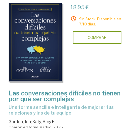
18,95 €
Sin Stock. Disponible en
7/10 días.
COMPRAR
Las conversaciones difíciles no tienen
por qué ser complejas
Una forma sencilla e inteligente de mejorar tus
relaciones y las de tu equipo
Gordon, Jon
;
Kelly, Amy P.
Oberon editorial. Madrid, 2025