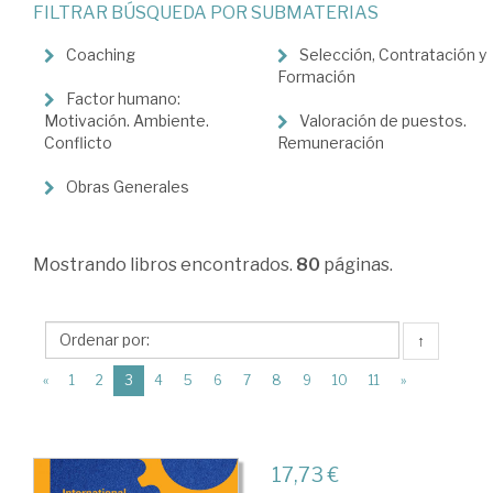
FILTRAR BÚSQUEDA POR SUBMATERIAS
Dirección
y
Coaching
Selección, Contratación y
Formación
organización
Factor humano:
Motivación. Ambiente.
Valoración de puestos.
de
Conflicto
Remuneración
empresas.
Obras Generales
Recursos
humanos
>
Mostrando
libros encontrados.
80
páginas.
Recursos
humanos
↑
(current)
«
1
2
3
4
5
6
7
8
9
10
11
»
17,73 €