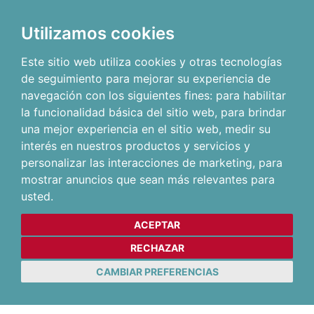
Utilizamos cookies
Este sitio web utiliza cookies y otras tecnologías
de seguimiento para mejorar su experiencia de
navegación con los siguientes fines:
para habilitar
la funcionalidad básica del sitio web
,
para brindar
una mejor experiencia en el sitio web
,
medir su
interés en nuestros productos y servicios y
personalizar las interacciones de marketing
,
para
mostrar anuncios que sean más relevantes para
usted
.
ACEPTAR
RECHAZAR
CAMBIAR PREFERENCIAS