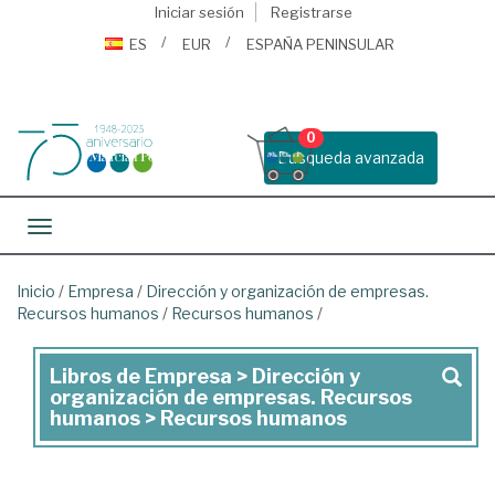
Iniciar sesión
Registrarse
ES
EUR
ESPAÑA PENINSULAR
0
Busqueda avanzada
Toggle navigation
Inicio
/
Empresa
/
Dirección y organización de empresas.
Recursos humanos
/
Recursos humanos
/
Libros de Empresa > Dirección y
Libros
organización de empresas. Recursos
de
humanos > Recursos humanos
Empresa
>