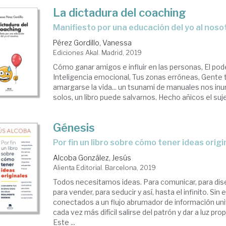
La dictadura del coaching
manifiesto por una educación del yo al noso
Pérez Gordillo, Vanessa
Ediciones Akal. Madrid, 2019
Cómo ganar amigos e influir en las personas, El pode
Inteligencia emocional, Tus zonas erróneas, Gente t
amargarse la vida... un tsunami de manuales nos in
solos, un libro puede salvarnos. Hecho añicos el sujet
Génesis
por fin un libro sobre cómo tener ideas orig
Alcoba González, Jesús
Alienta Editorial. Barcelona, 2019
Todos necesitamos ideas. Para comunicar, para dise
para vender, para seducir y así, hasta el infinito. Si
conectados a un flujo abrumador de información un
cada vez más difícil salirse del patrón y dar a luz pr
Este ...