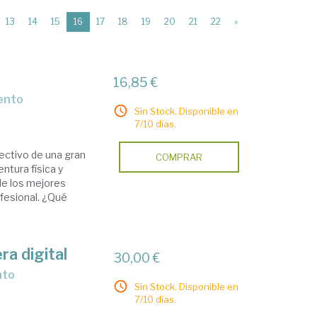
(current)
13
14
15
16
17
18
19
20
21
22
»
16,85 €
iento
Sin Stock. Disponible en
7/10 días.
rectivo de una gran
COMPRAR
ntura física y
de los mejores
ofesional. ¿Qué
ra digital
30,00 €
nto
Sin Stock. Disponible en
7/10 días.