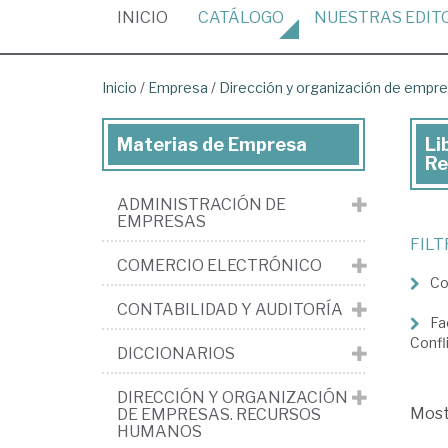
(CURRENT)
INICIO
CATÁLOGO
NUESTRAS
EDIT
Inicio
/
Empresa
/
Dirección y organización de emp
Materias de Empresa
Li
Lib
Re
de
ADMINISTRACIÓN DE
Em
EMPRESAS
>
FIL
COMERCIO ELECTRÓNICO
Dir
Co
y
CONTABILIDAD Y AUDITORÍA
Fa
org
Confl
DICCIONARIOS
de
em
DIRECCIÓN Y ORGANIZACIÓN
Mos
DE EMPRESAS. RECURSOS
Re
HUMANOS