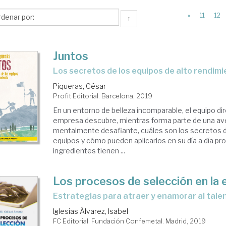
manos
«
11
12
↑
cursos
manos
Juntos
los secretos de los equipos de alto rendim
Piqueras, César
Profit Editorial. Barcelona, 2019
En un entorno de belleza incomparable, el equipo di
empresa descubre, mientras forma parte de una ave
mentalmente desafiante, cuáles son los secretos 
equipos y cómo pueden aplicarlos en su día a día pr
ingredientes tienen ...
Los procesos de selección en la e
estrategias para atraer y enamorar al tale
Iglesias Álvarez, Isabel
FC Editorial. Fundación Confemetal. Madrid, 2019