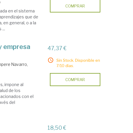
9
COMPRAR
sada en el sistema
aprendizajes que de
, en general, o a la
...
 y empresa
47,37 €
Sin Stock. Disponible en
pere Navarro,
7/10 días.
COMPRAR
s, impone al
alud de los
lacionados con el
avés del
18,50 €