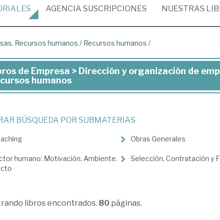
ORIALES
AGENCIA
SUSCRIPCIONES
NUESTRAS
LI
resas. Recursos humanos
/
Recursos humanos
/
bros de Empresa > Dirección y organización de em
ros
cursos humanos
presa
TRAR BÚSQUEDA POR SUBMATERIAS
ección
aching
Obras Generales
ctor humano: Motivación. Ambiente.
Selección, Contratación y 
anización
icto
presas.
trando
libros encontrados.
80
páginas.
cursos