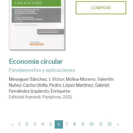
COMPRAR
Economía circular
fundamentos y aplicaciones
Meseguer Sánchez, J. Víctor
;
Molina-Moreno, Valentín
;
Nuñez-Cacho Utrilla, Pedro
;
López Martínez, Gabriel
;
Fernández Izquierdo, Enriqueta
Editorial Aranzadi. Pamplona, 2021
(current)
«
1
2
3
4
5
6
7
8
9
10
11
12
»