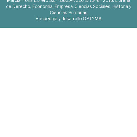
Marcial Pons Librero S.L. - B82947326 © 1948 - 2018. Librería
de Derecho, Economía, Empresa, Ciencias Sociales, Historia y
Ciencias Humanas
Hospedaje y desarrollo
OPTYMA