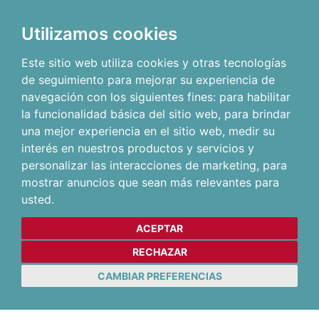
Utilizamos cookies
Este sitio web utiliza cookies y otras tecnologías
de seguimiento para mejorar su experiencia de
navegación con los siguientes fines:
para habilitar
la funcionalidad básica del sitio web
,
para brindar
una mejor experiencia en el sitio web
,
medir su
interés en nuestros productos y servicios y
personalizar las interacciones de marketing
,
para
mostrar anuncios que sean más relevantes para
usted
.
ACEPTAR
RECHAZAR
CAMBIAR PREFERENCIAS