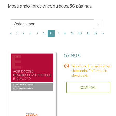
Estructura
Mostrando
libros encontrados.
56
páginas.
económica
y
↑
planificación
(current)
«
1
2
3
4
5
6
7
8
9
10
11
12
»
económica
>
Medio
57,90 €
Ambiente
Sin stock. Impresión bajo
demanda. En firme sin
devolución
COMPRAR