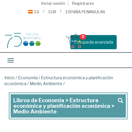
Iniciar sesión
Registrarse
ES
EUR
ESPAÑA PENINSULAR
0
Busqueda avanzada
Toggle navigation
Inicio
/
Economía
/
Estructura económica y planificación
económica
/
Medio Ambiente
/
Libros de Economía > Estructura
Libros
económica y planificación económica >
de
Medio Ambiente
Economía
>