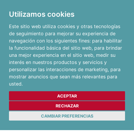
Utilizamos cookies
Este sitio web utiliza cookies y otras tecnologías
de seguimiento para mejorar su experiencia de
navegación con los siguientes fines:
para habilitar
la funcionalidad básica del sitio web
,
para brindar
una mejor experiencia en el sitio web
,
medir su
interés en nuestros productos y servicios y
personalizar las interacciones de marketing
,
para
mostrar anuncios que sean más relevantes para
usted
.
ACEPTAR
RECHAZAR
CAMBIAR PREFERENCIAS