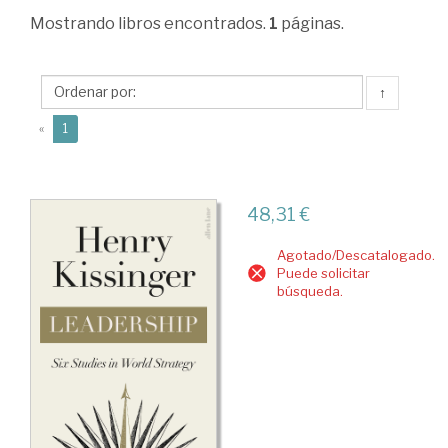
>
Mostrando
libros encontrados.
1
páginas.
Sociología
>
↑
Procesos
(current)
«
1
sociales.
Dinámica
social
48,31 €
>
Agotado/Descatalogado.
Liderazgo
Puede solicitar
búsqueda.