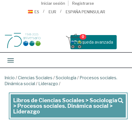
Iniciar sesión
Registrarse
ES
EUR
ESPAÑA PENINSULAR
0
Busqueda avanzada
Toggle navigation
Inicio
/
Ciencias Sociales
/
Sociología
/
Procesos sociales.
Dinámica social
/
Liderazgo
/
Libros de Ciencias Sociales > Sociología
Libros
> Procesos sociales. Dinámica social >
de
Liderazgo
Ciencias
Sociales