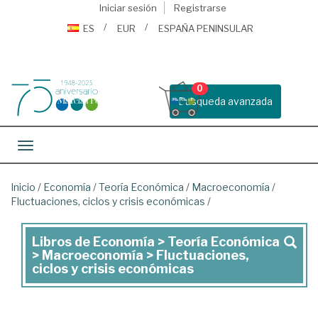
Iniciar sesión
Registrarse
ES
EUR
ESPAÑA PENINSULAR
0
Busqueda avanzada
Toggle navigation
Inicio
/
Economía
/
Teoría Económica
/
Macroeconomía
/
Fluctuaciones, ciclos y crisis económicas
/
Libros de Economía > Teoría Económica
Libros
> Macroeconomía > Fluctuaciones,
de
ciclos y crisis económicas
Economía
>