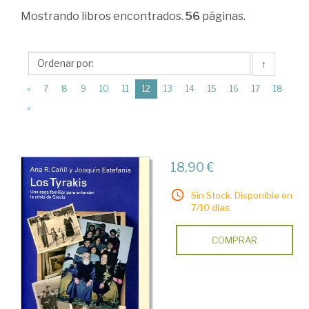
Teoría
Mostrando
libros encontrados.
56
páginas.
Económica
>
↑
Macroeconomía
(current)
«
7
8
9
10
11
12
13
14
15
16
17
18
>
»
Fluctuaciones,
ciclos
y
18,90 €
crisis
Sin Stock. Disponible en
económicas
7/10 días.
COMPRAR