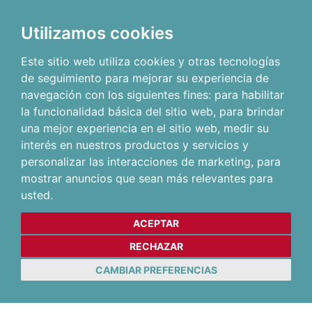
Utilizamos cookies
Este sitio web utiliza cookies y otras tecnologías
de seguimiento para mejorar su experiencia de
navegación con los siguientes fines:
para habilitar
la funcionalidad básica del sitio web
,
para brindar
una mejor experiencia en el sitio web
,
medir su
interés en nuestros productos y servicios y
personalizar las interacciones de marketing
,
para
mostrar anuncios que sean más relevantes para
usted
.
ACEPTAR
RECHAZAR
CAMBIAR PREFERENCIAS