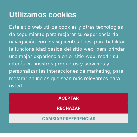
Utilizamos cookies
Este sitio web utiliza cookies y otras tecnologías
de seguimiento para mejorar su experiencia de
navegación con los siguientes fines:
para habilitar
la funcionalidad básica del sitio web
,
para brindar
una mejor experiencia en el sitio web
,
medir su
interés en nuestros productos y servicios y
personalizar las interacciones de marketing
,
para
mostrar anuncios que sean más relevantes para
usted
.
ACEPTAR
RECHAZAR
CAMBIAR PREFERENCIAS