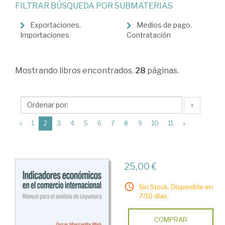
FILTRAR BÚSQUEDA POR SUBMATERIAS
Relaciones
económicas
Exportaciones.
Medios de pago.
Importaciones
Contratación
internacionales
>
Mostrando
libros encontrados.
28
páginas.
Comercio
Internacional
↑
(current)
«
1
2
3
4
5
6
7
8
9
10
11
»
25,00 €
Sin Stock. Disponible en
7/10 días.
COMPRAR