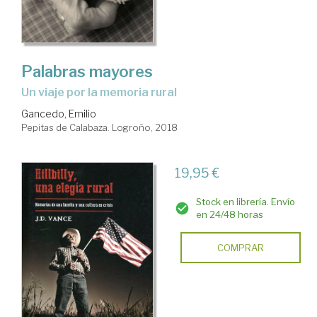
Palabras mayores
un viaje por la memoria rural
Gancedo, Emilio
Pepitas de Calabaza. Logroño, 2018
19,95 €
Stock en librería. Envío
en 24/48 horas
COMPRAR