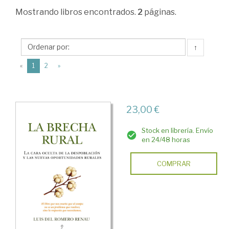
>
Mostrando
libros encontrados.
2
páginas.
Sociología
>
↑
Estructura
(current)
«
1
2
»
social.
La
sociedad
23,00 €
como
Stock en librería. Envío
sistema
en 24/48 horas
social
COMPRAR
>
Sociología
rural