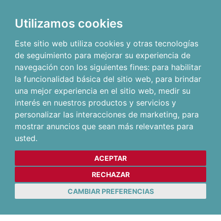
Utilizamos cookies
Este sitio web utiliza cookies y otras tecnologías
de seguimiento para mejorar su experiencia de
navegación con los siguientes fines:
para habilitar
la funcionalidad básica del sitio web
,
para brindar
una mejor experiencia en el sitio web
,
medir su
interés en nuestros productos y servicios y
personalizar las interacciones de marketing
,
para
mostrar anuncios que sean más relevantes para
usted
.
ACEPTAR
RECHAZAR
CAMBIAR PREFERENCIAS