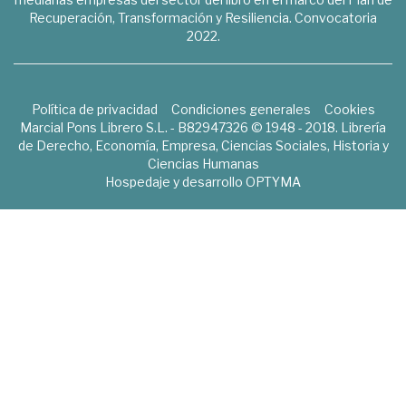
Recuperación, Transformación y Resiliencia. Convocatoria
2022.
Política de privacidad
Condiciones generales
Cookies
Marcial Pons Librero S.L. - B82947326 © 1948 - 2018. Librería
de Derecho, Economía, Empresa, Ciencias Sociales, Historia y
Ciencias Humanas
Hospedaje y desarrollo
OPTYMA