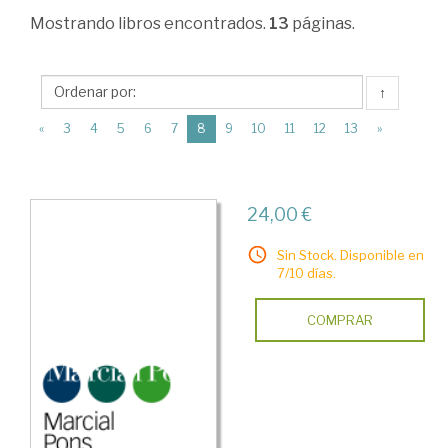
Administración.
Mostrando
libros encontrados.
13
páginas.
Gestión
de
↑
empresas
(current)
«
3
4
5
6
7
8
9
10
11
12
13
»
>
Inversión
y
24,00 €
financiación
Sin Stock. Disponible en
en
7/10 días.
la
COMPRAR
empresa