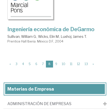
Ingeniería económica de DeGarmo
Sullivan, William G.
;
Wicks, Elin M.
;
Luxhoj, James T.
Prentice Hall Iberia. México D.F., 2004
(current)
«
3
4
5
6
7
8
9
10
11
12
13
»
Materias de Empresa
ADMINISTRACIÓN DE EMPRESAS