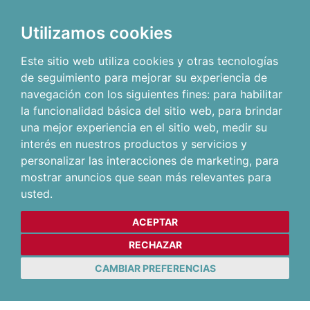
Utilizamos cookies
Este sitio web utiliza cookies y otras tecnologías
de seguimiento para mejorar su experiencia de
navegación con los siguientes fines:
para habilitar
la funcionalidad básica del sitio web
,
para brindar
una mejor experiencia en el sitio web
,
medir su
interés en nuestros productos y servicios y
personalizar las interacciones de marketing
,
para
mostrar anuncios que sean más relevantes para
usted
.
ACEPTAR
RECHAZAR
CAMBIAR PREFERENCIAS