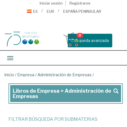
Iniciar sesión
Registrarse
ES
EUR
ESPAÑA PENINSULAR
0
Busqueda avanzada
Toggle navigation
Inicio
/
Empresa
/
Administración de Empresas
/
Libros de Empresa > Administración de
Libros
Empresas
de
Empresa
>
FILTRAR BÚSQUEDA POR SUBMATERIAS