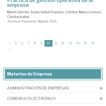
Práctica de gestión operativa de la
empresa
Martín Gómez, Sonia
;
Isabel Dopacio, Cristina
;
Masa Lorenzo,
Cristina Isabel
Thomson Paraninfo. Madrid, 2015
(current)
«
5
6
7
8
9
10
11
12
13
14
15
16
»
Materias de Empresa
ADMINISTRACIÓN DE EMPRESAS
COMERCIO ELECTRÓNICO