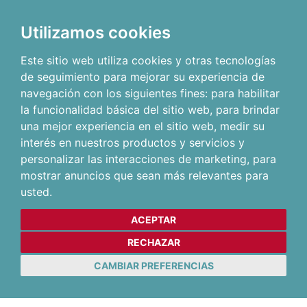
Utilizamos cookies
Este sitio web utiliza cookies y otras tecnologías
de seguimiento para mejorar su experiencia de
navegación con los siguientes fines:
para habilitar
la funcionalidad básica del sitio web
,
para brindar
una mejor experiencia en el sitio web
,
medir su
interés en nuestros productos y servicios y
personalizar las interacciones de marketing
,
para
mostrar anuncios que sean más relevantes para
usted
.
ACEPTAR
RECHAZAR
CAMBIAR PREFERENCIAS