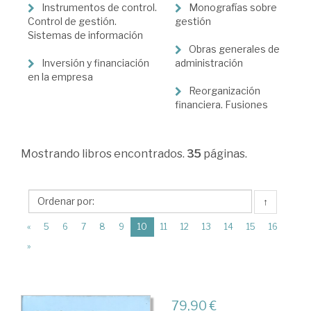
Administración
Instrumentos de control.
Monografías sobre
de
Control de gestión.
gestión
Sistemas de información
Empresas
Obras generales de
Inversión y financiación
administración
en la empresa
Reorganización
financiera. Fusiones
Mostrando
libros encontrados.
35
páginas.
↑
(current)
«
5
6
7
8
9
10
11
12
13
14
15
16
»
79,90 €