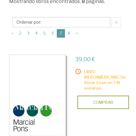
Mostrando
libros encontrados.
8
páginas.
Teoría
Económica
↑
>
(current)
Microeconomía
«
2
3
4
5
6
7
8
»
>
Manuales
39,00 €
LIBRO
IBEROAMERICANO. Sin
Stock. Envío en 7/8
semanas.
COMPRAR