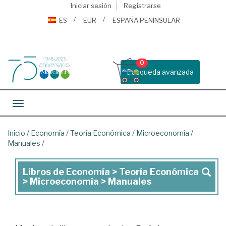
Iniciar sesión
Registrarse
ES
EUR
ESPAÑA PENINSULAR
0
Busqueda avanzada
Toggle navigation
Inicio
/
Economía
/
Teoría Económica
/
Microeconomía
/
Manuales
/
Libros de Economía > Teoría Económica
Libros
> Microeconomía > Manuales
de
Economía
>