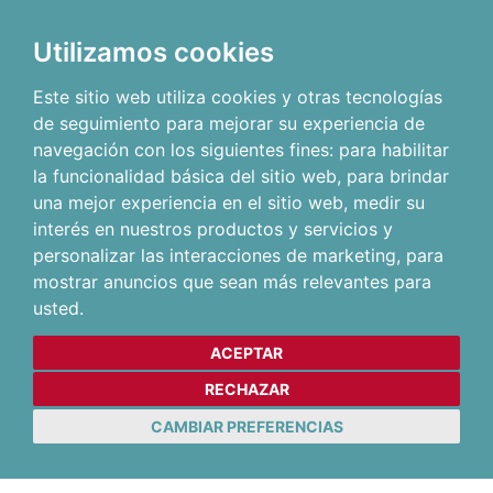
Utilizamos cookies
Este sitio web utiliza cookies y otras tecnologías
de seguimiento para mejorar su experiencia de
navegación con los siguientes fines:
para habilitar
la funcionalidad básica del sitio web
,
para brindar
una mejor experiencia en el sitio web
,
medir su
interés en nuestros productos y servicios y
personalizar las interacciones de marketing
,
para
mostrar anuncios que sean más relevantes para
usted
.
ACEPTAR
RECHAZAR
CAMBIAR PREFERENCIAS