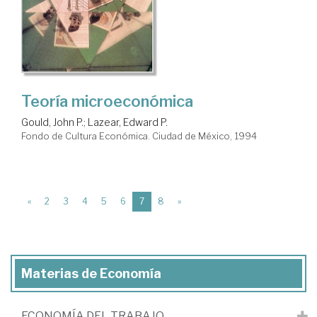
Teoría microeconómica
Gould, John P.
;
Lazear, Edward P.
Fondo de Cultura Económica. Ciudad de México, 1994
(current)
«
2
3
4
5
6
7
8
»
Materias de Economía
ECONOMÍA DEL TRABAJO