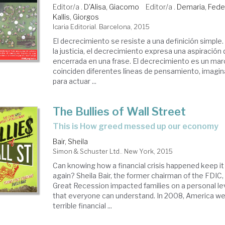
los
Editor/a .
D'Alisa, Giacomo
Editor/a .
Demaria, Fede
Kallis, Giorgos
Icaria Editorial. Barcelona, 2015
sis
El decrecimiento se resiste a una definición simple.
onómicas
la justicia, el decrecimiento expresa una aspiración
encerrada en una frase. El decrecimiento es un mar
coinciden diferentes líneas de pensamiento, imagin
para actuar ...
The Bullies of Wall Street
this is How greed messed up our economy
Bair, Sheila
Simon & Schuster Ltd.. New York, 2015
Can knowing how a financial crisis happened keep i
again? Sheila Bair, the former chairman of the FDIC
Great Recession impacted families on a personal le
that everyone can understand. In 2008, America we
terrible financial ...