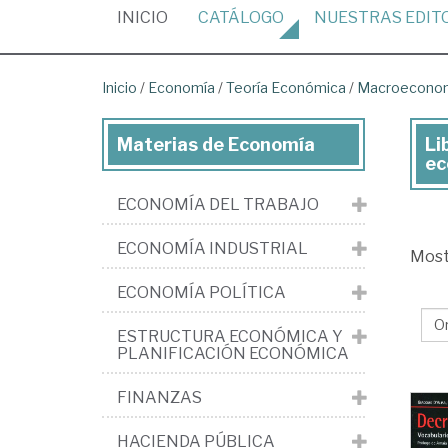
(CURRENT)
INICIO
CATÁLOGO
NUESTRAS
EDIT
Inicio
/
Economía
/
Teoría Económica
/
Macroecono
Materias de Economía
Li
Lib
ec
de
ECONOMÍA DEL TRABAJO
Ec
>
ECONOMÍA INDUSTRIAL
Mos
Teo
ECONOMÍA POLÍTICA
Ec
>
ESTRUCTURA ECONÓMICA Y
PLANIFICACIÓN ECONÓMICA
Ma
>
FINANZAS
Flu
HACIENDA PÚBLICA