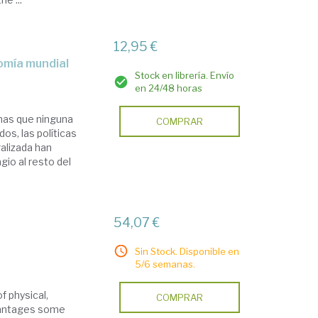
12,95 €
nomía mundial
Stock en librería. Envío
en 24/48 horas
nas que ninguna
COMPRAR
os, las políticas
ralizada han
gio al resto del
54,07 €
Sin Stock. Disponible en
5/6 semanas.
of physical,
COMPRAR
dvantages some