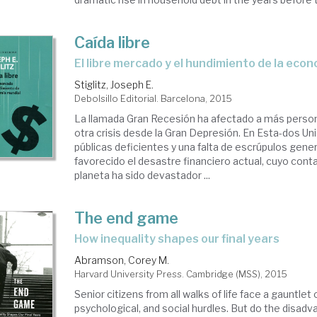
Caída libre
el libre mercado y el hundimiento de la eco
Stiglitz, Joseph E.
Debolsillo Editorial. Barcelona, 2015
La llamada Gran Recesión ha afectado a más perso
otra crisis desde la Gran Depresión. En Esta-dos Unid
públicas deficientes y una falta de escrúpulos gene
favorecido el desastre financiero actual, cuyo conta
planeta ha sido devastador ...
The end game
how inequality shapes our final years
Abramson, Corey M.
Harvard University Press. Cambridge (MSS), 2015
Senior citizens from all walks of life face a gauntlet 
psychological, and social hurdles. But do the disa