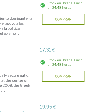
Stock en librería. Envío
en 24/48 horas
miento dominante (la
COMPRAR
 el apoyo a las
a la política
l abismo ...
17,31 €
Stock en librería. Envío
en 24/48 horas
cally secure nation
COMPRAR
 at the center of
te 2008, the Greek
 ...
19,95 €