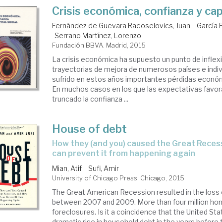
Crisis económica, confianza y capi
Fernández de Guevara Radoselovics, Juan
García 
Serrano Martínez, Lorenzo
Fundación BBVA. Madrid, 2015
La crisis económica ha supuesto un punto de inflexi
trayectorias de mejora de numerosos países e indi
sufrido en estos años importantes pérdidas econó
En muchos casos en los que las expectativas favor
truncado la confianza ...
House of debt
How they (and you) caused the Great Recession, and how we
can prevent it from happening again
Mian, Atif
Sufi, Amir
University of Chicago Press. Chicago, 2015
The Great American Recession resulted in the loss o
between 2007 and 2009. More than four million ho
foreclosures. Is it a coincidence that the United St
dramatic rise in household debt in the years before th