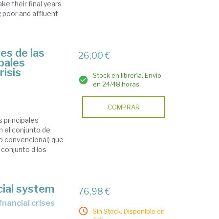
ke their final years
g poor and affluent
les de las
26,00 €
ipales
risis
Stock en librería. Envío
en 24/48 horas
COMPRAR
s principales
n el conjunto de
no convencional) que
conjunto d los
cial system
76,98 €
fnancial crises
Sin Stock. Disponible en