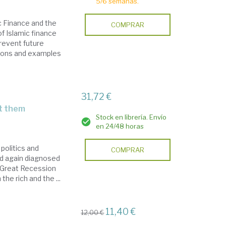
5/6 semanas.
c Finance and the
COMPRAR
f Islamic finance
prevent future
ations and examples
31,72 €
ut them
Stock en librería. Envío
en 24/48 horas
 politics and
COMPRAR
nd again diagnosed
 Great Recession
he rich and the ...
11,40 €
12,00 €