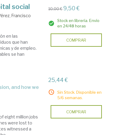
tal social
9,50 €
10,00 €
Pérez, Francisco
Stock en librería. Envío
en 24/48 horas
ón en las
COMPRAR
viduos que han
micas y de empleo.
ables se han
25,44 €
Sin Stock. Disponible en
5/6 semanas.
COMPRAR
f eight million jobs
mes were lost to
ates witnessed a
e ...