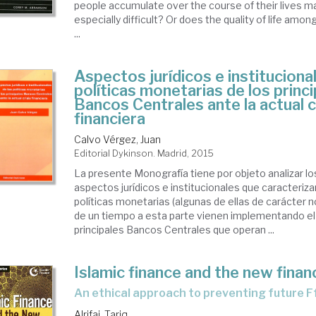
people accumulate over the course of their lives ma
especially difficult? Or does the quality of life amon
...
Aspectos jurídicos e instituciona
políticas monetarias de los princ
Bancos Centrales ante la actual c
financiera
Calvo Vérgez, Juan
Editorial Dykinson. Madrid, 2015
La presente Monografía tiene por objeto analizar lo
aspectos jurídicos e institucionales que caracteriza
políticas monetarias (algunas de ellas de carácter 
de un tiempo a esta parte vienen implementando el 
principales Bancos Centrales que operan ...
Islamic finance and the new finan
an ethical approach to preventing future F
Alrifai, Tariq