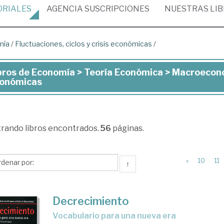
ORIALES
AGENCIA
SUSCRIPCIONES
NUESTRAS
LI
mía
/
Fluctuaciones, ciclos y crisis económicas
/
bros de Economía > Teoría Económica > Macroeconom
ros
onómicas
onomía
trando
libros encontrados.
56
páginas.
ría
onómica
«
10
11
↑
croeconomía
Decrecimiento
ctuaciones,
vocabulario para una nueva era