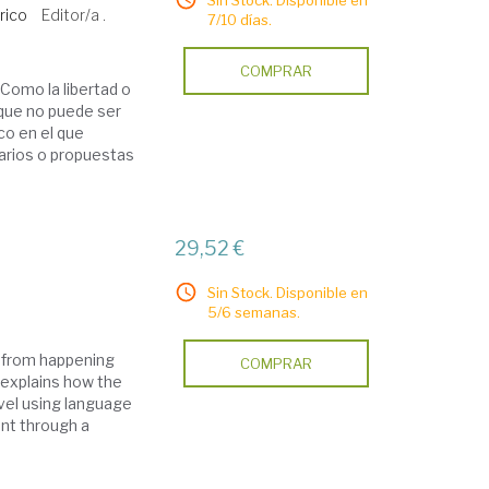
Sin Stock. Disponible en
rico
Editor/a .
7/10 días.
COMPRAR
 Como la libertad o
 que no puede ser
co en el que
arios o propuestas
29,52 €
Sin Stock. Disponible en
5/6 semanas.
t from happening
COMPRAR
, explains how the
vel using language
nt through a