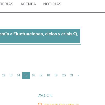
BRERÍAS
AGENDA
NOTICIAS
ía > Fluctuaciones, ciclos y crisis
(current)
12
13
14
15
16
17
18
19
20
21
»
29,00 €