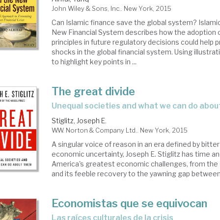
John Wiley & Sons, Inc.. New York, 2015
Can Islamic finance save the global system? Islami
New Financial System describes how the adoption o
principles in future regulatory decisions could help 
shocks in the global financial system. Using illustr
to highlight key points in ...
The great divide
unequal societies and what we can do abo
Stiglitz, Joseph E.
W.W. Norton & Company Ltd.. New York, 2015
A singular voice of reason in an era defined by bitter
economic uncertainty, Joseph E. Stiglitz has time a
America's greatest economic challenges, from the
and its feeble recovery to the yawning gap between t
Economistas que se equivocan
las raíces culturales de la crisis