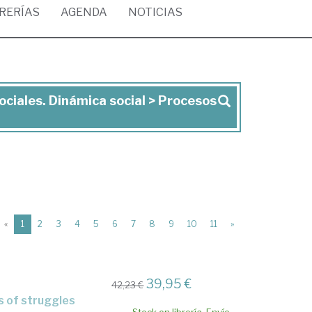
BRERÍAS
AGENDA
NOTICIAS
ociales. Dinámica social > Procesos
(current)
«
1
2
3
4
5
6
7
8
9
10
11
»
39,95 €
42,23 €