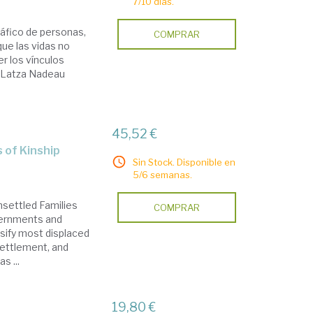
7/10 días.
ráfico de personas,
COMPRAR
ue las vidas no
r los vínculos
e Latza Nadeau
45,52 €
s of Kinship
Sin Stock. Disponible en
5/6 semanas.
nsettled Families
COMPRAR
vernments and
ssify most displaced
settlement, and
s ...
s
19,80 €