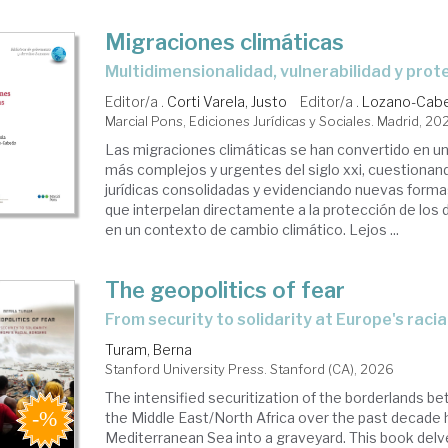
Migraciones climáticas
Multidimensionalidad, vulnerabilidad y prot
Editor/a .
Corti Varela, Justo
Editor/a .
Lozano-Cab
Marcial Pons, Ediciones Jurídicas y Sociales. Madrid, 20
Las migraciones climáticas se han convertido en un
más complejos y urgentes del siglo xxi, cuestionan
jurídicas consolidadas y evidenciando nuevas formas
que interpelan directamente a la protección de lo
en un contexto de cambio climático. Lejos ...
The geopolitics of fear
from security to solidarity at Europe's raci
Turam, Berna
Stanford University Press. Stanford (CA), 2026
The intensified securitization of the borderlands 
the Middle East/North Africa over the past decade 
Mediterranean Sea into a graveyard. This book delv