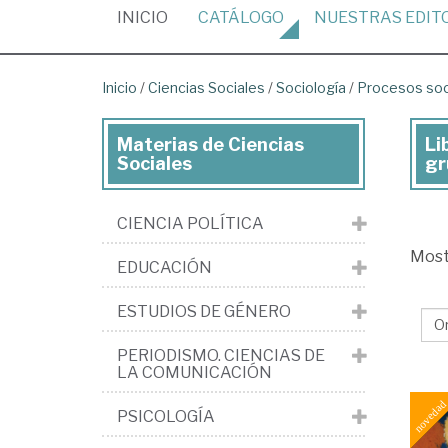
(CURRENT)
INICIO
CATÁLOGO
NUESTRAS
EDIT
Inicio
/
Ciencias Sociales
/
Sociología
/
Procesos soci
Materias de Ciencias
Li
Lib
Sociales
gr
de
Cie
CIENCIA POLÍTICA
Soc
Mos
EDUCACIÓN
>
Soc
ESTUDIOS DE GÉNERO
>
PERIODISMO. CIENCIAS DE
Pr
LA COMUNICACIÓN
soc
PSICOLOGÍA
Di