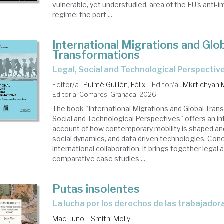
vulnerable, yet understudied, area of the EU's anti-
regime: the port ...
International Migrations and Glo
Transformations
Legal, Social and Technological Perspectiv
Editor/a .
Puimé Guillén, Félix
Editor/a .
Mkrtichyan 
Editorial Comares. Granada, 2026
The book "International Migrations and Global Tran
Social and Technological Perspectives" offers an int
account of how contemporary mobility is shaped an
social dynamics, and data driven technologies. Con
international collaboration, it brings together legal a
comparative case studies ...
Putas insolentes
La lucha por los derechos de las trabajado
Mac, Juno
Smith, Molly