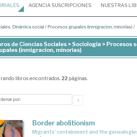
ORIALES
AGENCIA
SUSCRIPCIONES
NUESTRAS
LI
ales. Dinámica social
/
Procesos grupales (inmigracion, minorías)
/
bros de Ciencias Sociales > Sociología > Procesos s
ros
upales (inmigracion, minorías)
ncias
iales
trando
libros encontrados.
22
páginas.
iología
↑
ocesos
iales.
Border abolitionism
námica
migrants' containment and the genealogies of struggles