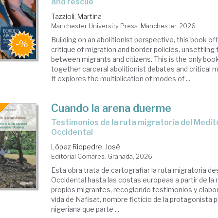
and rescue
ial
Tazzioli, Martina
Manchester University Press. Manchester, 2026
ocesos
Building on an abolitionist perspective, this book of
pales
critique of migration and border policies, unsettling 
between migrants and citizens. This is the only book
migracion,
together carceral abolitionist debates and critical mi
It explores the multiplication of modes of ...
orías)
Cuando la arena duerme
Testimonios de la ruta migratoria del Mediterráneo
Occidental
López Riopedre, José
Editorial Comares. Granada, 2026
Esta obra trata de cartografiar la ruta migratoria de
Occidental hasta las costas europeas a partir de la 
propios migrantes, recogiendo testimonios y elabor
vida de Nafisat, nombre ficticio de la protagonista p
nigeriana que parte ...