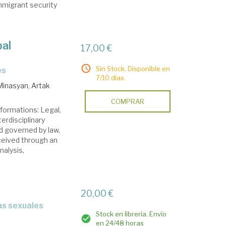
immigrant security
bal
17,00 €
Sin Stock. Disponible en
es
7/10 días.
Minasyan, Artak
COMPRAR
sformations: Legal,
erdisciplinary
d governed by law,
ceived through an
nalysis,
20,00 €
ras sexuales
Stock en librería. Envío
en 24/48 horas