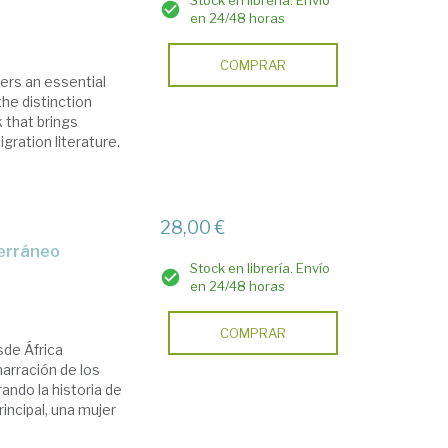
Stock en librería. Envío
en 24/48 horas
COMPRAR
fers an essential
the distinction
 that brings
gration literature.
28,00 €
Stock en librería. Envío
en 24/48 horas
COMPRAR
sde África
narración de los
ando la historia de
rincipal, una mujer