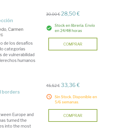
28,50 €
30,00 €
ección
Stock en librería. Envío
edo, Carmen
en 24/48 horas
26
o de los desafíos
COMPRAR
do categorías
 de vulnerabilidad
s derechos humanos
33,36 €
45,52 €
al borders
Sin Stock. Disponible en
5/6 semanas.
between Europe and
COMPRAR
has turned the
es into the most