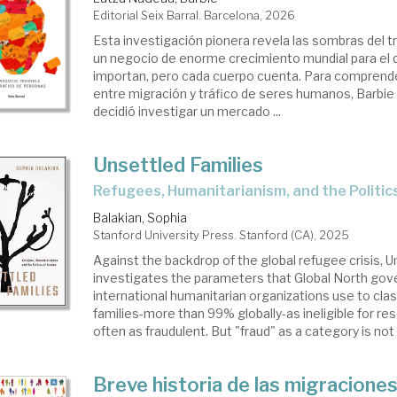
Editorial Seix Barral. Barcelona, 2026
Esta investigación pionera revela las sombras del t
un negocio de enorme crecimiento mundial para el q
importan, pero cada cuerpo cuenta. Para comprende
entre migración y tráfico de seres humanos, Barbi
decidió investigar un mercado ...
Unsettled Families
Refugees, Humanitarianism, and the Politic
Balakian, Sophia
Stanford University Press. Stanford (CA), 2025
Against the backdrop of the global refugee crisis, U
investigates the parameters that Global North go
international humanitarian organizations use to cla
families-more than 99% globally-as ineligible for re
often as fraudulent. But "fraud" as a category is not a
Breve historia de las migracione