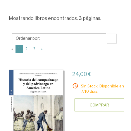
Sociales
>
Mostrando
libros encontrados.
3
páginas.
Sociología
>
Estructura
↑
social.
(current)
«
1
2
3
»
La
sociedad
24,00 €
como
sistema
Sin Stock. Disponible en
7/10 días.
social
>
COMPRAR
Estratificación
social.
Diferenciación