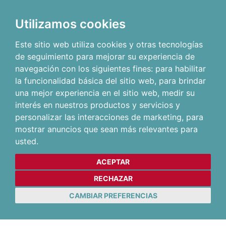
Utilizamos cookies
Este sitio web utiliza cookies y otras tecnologías
de seguimiento para mejorar su experiencia de
navegación con los siguientes fines:
para habilitar
la funcionalidad básica del sitio web
,
para brindar
una mejor experiencia en el sitio web
,
medir su
interés en nuestros productos y servicios y
personalizar las interacciones de marketing
,
para
mostrar anuncios que sean más relevantes para
usted
.
ACEPTAR
RECHAZAR
CAMBIAR PREFERENCIAS