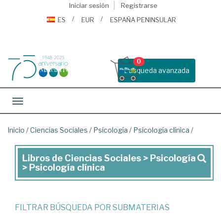
Iniciar sesión
Registrarse
ES
EUR
ESPAÑA PENINSULAR
0
Busqueda avanzada
Toggle navigation
Inicio
/
Ciencias Sociales
/
Psicología
/
Psicología clínica
/
Libros de Ciencias Sociales > Psicología
Libros
> Psicología clínica
de
Ciencias
Sociales
FILTRAR BÚSQUEDA POR SUBMATERIAS