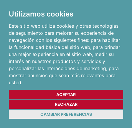
Utilizamos cookies
Este sitio web utiliza cookies y otras tecnologías
de seguimiento para mejorar su experiencia de
navegación con los siguientes fines:
para habilitar
la funcionalidad básica del sitio web
,
para brindar
una mejor experiencia en el sitio web
,
medir su
interés en nuestros productos y servicios y
personalizar las interacciones de marketing
,
para
mostrar anuncios que sean más relevantes para
usted
.
ACEPTAR
RECHAZAR
CAMBIAR PREFERENCIAS