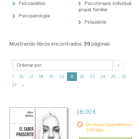
>
Psicoanálisis
Psicoterapia: individual,
Psicología
grupal, familiar
Psicopatología
>
Psiquiatría
Psicología
clínica
Mostrando
libros encontrados.
39
páginas.
↑
(current)
«
16
17
18
19
20
21
22
23
24
25
26
27
»
18,00 €
Sin Stock. Disponible en
7/10 días.