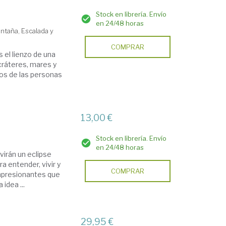
Stock en librería. Envío
en 24/48 horas
taña, Escalada y
COMPRAR
 el lienzo de una
 cráteres, mares y
os de las personas
13,00 €
Stock en librería. Envío
en 24/48 horas
virán un eclipse
a entender, vivir y
COMPRAR
mpresionantes que
idea ...
29,95 €