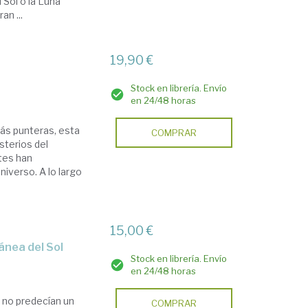
Sol o la Luna
n ...
19,90 €
Stock en librería. Envío
en 24/48 horas
más punteras, esta
COMPRAR
sterios del
tes han
iverso. A lo largo
15,00 €
ránea del Sol
Stock en librería. Envío
en 24/48 horas
 no predecían un
COMPRAR