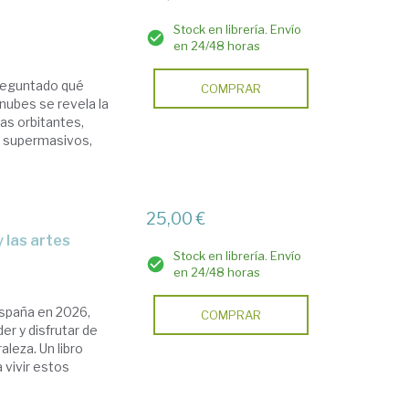
Stock en librería. Envío
en 24/48 horas
preguntado qué
COMPRAR
nubes se revela la
as orbitantes,
 supermasivos,
25,00 €
 y las artes
Stock en librería. Envío
en 24/48 horas
España en 2026,
COMPRAR
er y disfrutar de
leza. Un libro
 vivir estos