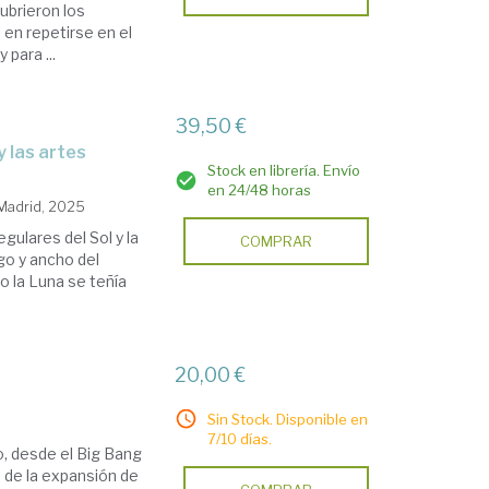
ubrieron los
 en repetirse en el
para ...
39,50 €
 y las artes
Stock en librería. Envío
en 24/48 horas
 Madrid, 2025
ulares del Sol y la
COMPRAR
go y ancho del
o la Luna se teñía
20,00 €
Sin Stock. Disponible en
7/10 días.
o, desde el Big Bang
, de la expansión de