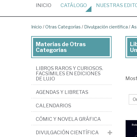
(CURRENT)
INICIO
CATÁLOGO
NUESTRAS
EDIT
Inicio
/
Otras Categorías
/
Divulgación científica
/
As
Materias de Otras
Li
Lib
Categorías
Un
de
Ot
LIBROS RAROS Y CURIOSOS.
Ca
FACSÍMILES EN EDICIONES
Mos
DE LUJO
>
AGENDAS Y LIBRETAS
Div
cie
CALENDARIOS
>
CÓMIC Y NOVELA GRÁFICA
As
Ast
DIVULGACIÓN CIENTÍFICA