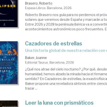
Brasero, Roberto
Espasa Libros. Barcelona, 2026
verso
Roberto Brasero nos guía para no perdernos el próx
solares que veremos desde España y marcarán a to
Entre 2026 y 2028 la península ibérica va a convert
acontecimientos astronómicos poco frecuentes. El 1
Cazadores de estrellas
Una historia global de nuestra relación con
Baker, Joanne
Editorial Taurus. Barcelona, 2026
¿Qué nos atrae del cielo nocturno? ¿Por qué, desde 
humanidad, hemos alzado la mirada hacia el firmam
sentido? En Cazadores de estrellas, la exastrofísica
Baker propone una reveladora síntesis entre ciencia
trazar ...
Leer la luna con prismáticos