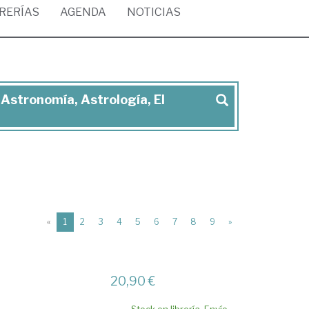
BRERÍAS
AGENDA
NOTICIAS
 Astronomía, Astrología, El
(current)
«
1
2
3
4
5
6
7
8
9
»
20,90 €