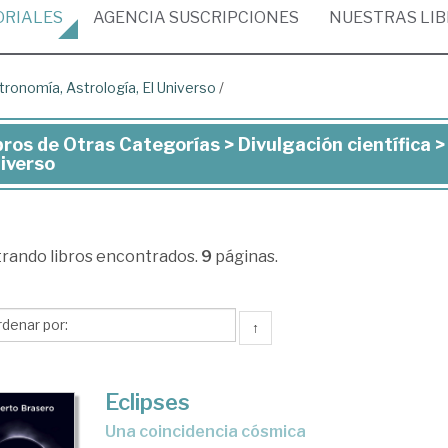
ORIALES
AGENCIA
SUSCRIPCIONES
NUESTRAS
LI
tronomía, Astrología, El Universo
/
bros de Otras Categorías > Divulgación científica >
ros
iverso
ras
tegorías
trando
libros encontrados.
9
páginas.
ulgación
↑
ntífica
tronomía,
Eclipses
rología,
Una coincidencia cósmica