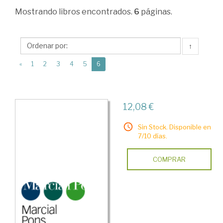
Marketing,
Mostrando
libros encontrados.
6
páginas.
publicidad
y
↑
venta
(current)
«
1
2
3
4
5
6
>
Publicidad
>
12,08 €
Concepto
Sin Stock. Disponible en
y
7/10 días.
significado
COMPRAR
de
la
publicidad