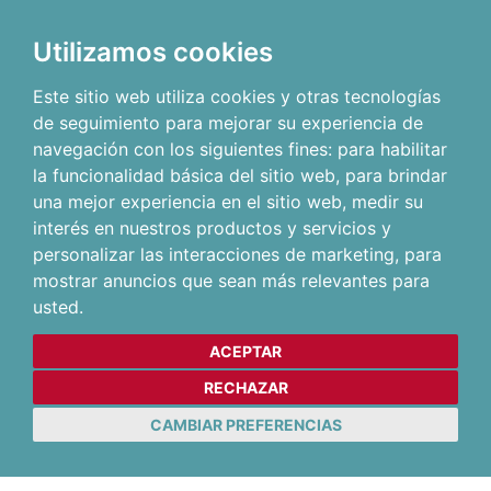
Utilizamos cookies
Este sitio web utiliza cookies y otras tecnologías
de seguimiento para mejorar su experiencia de
navegación con los siguientes fines:
para habilitar
la funcionalidad básica del sitio web
,
para brindar
una mejor experiencia en el sitio web
,
medir su
interés en nuestros productos y servicios y
personalizar las interacciones de marketing
,
para
mostrar anuncios que sean más relevantes para
usted
.
ACEPTAR
RECHAZAR
CAMBIAR PREFERENCIAS