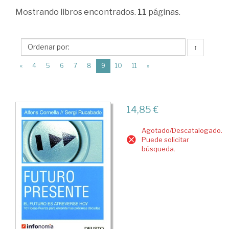
Empresa.
Mostrando
libros encontrados.
11
páginas.
Parte
general
↑
>
(current)
«
4
5
6
7
8
9
10
11
»
Empresa
y
Empresario.
14,85 €
Emprendedores
Agotado/Descatalogado.
Puede solicitar
búsqueda.