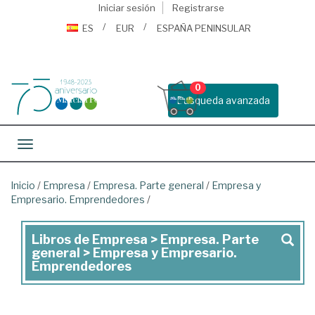
Iniciar sesión
Registrarse
ES
EUR
ESPAÑA PENINSULAR
0
Busqueda avanzada
Toggle navigation
Inicio
/
Empresa
/
Empresa. Parte general
/
Empresa y
Empresario. Emprendedores
/
Libros de Empresa > Empresa. Parte
Libros
general > Empresa y Empresario.
de
Emprendedores
Empresa
>