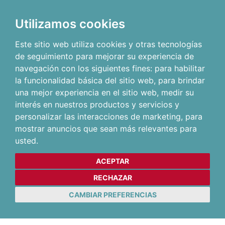
Utilizamos cookies
Este sitio web utiliza cookies y otras tecnologías
de seguimiento para mejorar su experiencia de
navegación con los siguientes fines:
para habilitar
la funcionalidad básica del sitio web
,
para brindar
una mejor experiencia en el sitio web
,
medir su
interés en nuestros productos y servicios y
personalizar las interacciones de marketing
,
para
mostrar anuncios que sean más relevantes para
usted
.
ACEPTAR
RECHAZAR
CAMBIAR PREFERENCIAS