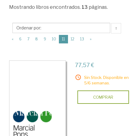
Administración.
Mostrando
libros encontrados.
13
páginas.
Gestión
de
↑
empresas
(current)
«
6
7
8
9
10
11
12
13
»
>
Inversión
y
77,57 €
financiación
Sin Stock. Disponible en
en
5/6 semanas.
la
COMPRAR
empresa