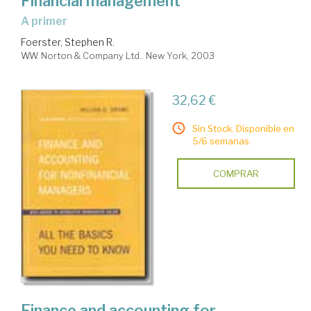
Financial management
a primer
Foerster, Stephen R.
W.W. Norton & Company Ltd.. New York, 2003
32,62 €
Sin Stock. Disponible en
5/6 semanas.
COMPRAR
Finance and accounting for