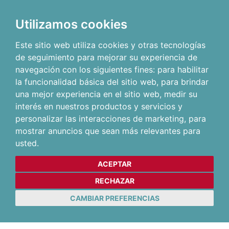
Utilizamos cookies
Este sitio web utiliza cookies y otras tecnologías
de seguimiento para mejorar su experiencia de
navegación con los siguientes fines:
para habilitar
la funcionalidad básica del sitio web
,
para brindar
una mejor experiencia en el sitio web
,
medir su
interés en nuestros productos y servicios y
personalizar las interacciones de marketing
,
para
mostrar anuncios que sean más relevantes para
usted
.
ACEPTAR
RECHAZAR
CAMBIAR PREFERENCIAS