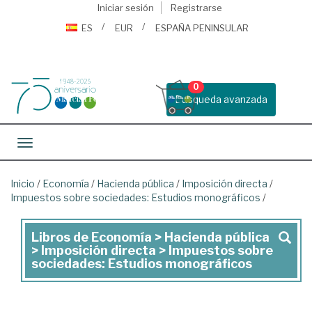
Iniciar sesión
Registrarse
ES
EUR
ESPAÑA PENINSULAR
0
Busqueda avanzada
Toggle navigation
Inicio
/
Economía
/
Hacienda pública
/
Imposición directa
/
Impuestos sobre sociedades: Estudios monográficos
/
Libros de Economía > Hacienda pública
Libros
> Imposición directa > Impuestos sobre
de
sociedades: Estudios monográficos
Economía
>