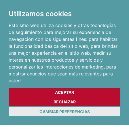
Utilizamos cookies
Este sitio web utiliza cookies y otras tecnologías
de seguimiento para mejorar su experiencia de
navegación con los siguientes fines:
para habilitar
la funcionalidad básica del sitio web
,
para brindar
una mejor experiencia en el sitio web
,
medir su
interés en nuestros productos y servicios y
personalizar las interacciones de marketing
,
para
mostrar anuncios que sean más relevantes para
usted
.
ACEPTAR
RECHAZAR
CAMBIAR PREFERENCIAS