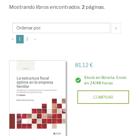
Hacienda
Mostrando
libros encontrados.
2
páginas.
pública
>
↑
Imposición
(current)
«
1
2
»
directa
>
Impuestos
81,12 €
sobre
Stock en librería. Envío
sociedades:
en 24/48 horas
Estudios
COMPRAR
monográficos