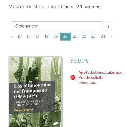
Estructura
Mostrando
libros encontrados.
24
páginas.
económica
y
↑
planificación
(current)
«
15
16
17
18
19
20
21
22
23
24
»
económica
>
Obras
36,00 €
generales
Agotado/Descatalogado.
>
Puede solicitar
búsqueda.
Economía
española