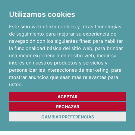
Utilizamos cookies
Este sitio web utiliza cookies y otras tecnologías
de seguimiento para mejorar su experiencia de
navegación con los siguientes fines:
para habilitar
la funcionalidad básica del sitio web
,
para brindar
una mejor experiencia en el sitio web
,
medir su
interés en nuestros productos y servicios y
personalizar las interacciones de marketing
,
para
mostrar anuncios que sean más relevantes para
usted
.
ACEPTAR
RECHAZAR
CAMBIAR PREFERENCIAS