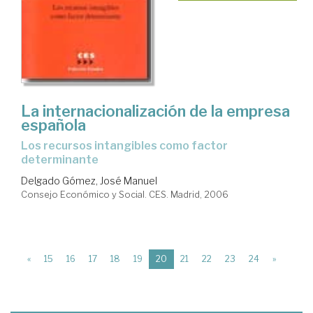
La internacionalización de la empresa
española
los recursos intangibles como factor
determinante
Delgado Gómez, José Manuel
Consejo Económico y Social. CES. Madrid, 2006
(current)
«
15
16
17
18
19
20
21
22
23
24
»