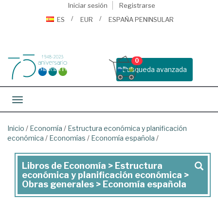
Iniciar sesión
Registrarse
ES
EUR
ESPAÑA PENINSULAR
0
Busqueda avanzada
Toggle navigation
Inicio
/
Economía
/
Estructura económica y planificación
económica
/
Economías
/
Economía española
/
Libros de Economía > Estructura
Libros
económica y planificación económica >
de
Obras generales > Economía española
Economía
>